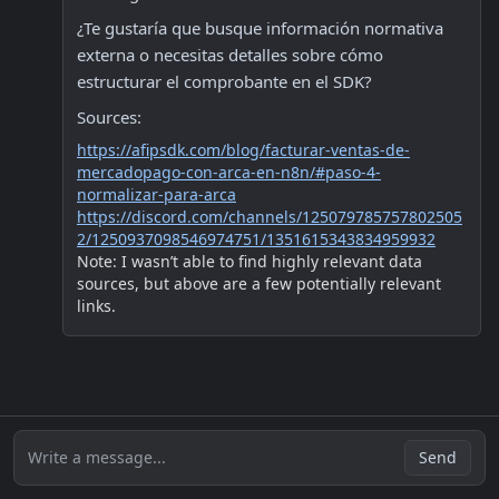
¿Te gustaría que busque información normativa 
externa o necesitas detalles sobre cómo 
estructurar el comprobante en el SDK?
Sources:
https://afipsdk.com/blog/facturar-ventas-de-
mercadopago-con-arca-en-n8n/#paso-4-
normalizar-para-arca
https://discord.com/channels/125079785757802505
2/1250937098546974751/1351615343834959932
Note: I wasn’t able to find highly relevant data 
sources, but above are a few potentially relevant 
links.
Write a message...
Send