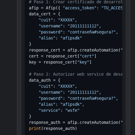
# Paso 1: Crear certificado de desarrollo
afip = Afip({ 
"access_token"
: 
"TU_ACCESS_TOK
data_cert = {

"cuit"
: 
"XXXXX"
,

"username"
: 
"20111111112"
,

"password"
: 
"contraseña#segura?"
,

"alias"
: 
"afipsdk"
}

response_cert = afip.createAutomation(
"creat
cert = response_cert[
"cert"
]

key = response_cert[
"key"
]

# Paso 2: Autorizar web service de desarroll
data_auth = {

"cuit"
: 
"XXXXX"
,

"username"
: 
"20111111112"
,

"password"
: 
"contraseña#segura?"
,

"alias"
: 
"afipsdk"
,

"service"
: 
"wsfe"
}

response_auth = afip.createAutomation(
"auth-
print