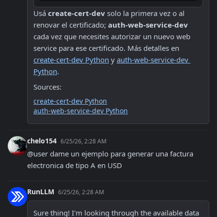
Usá 
create-cert-dev
 solo la primera vez o al 
renovar el certificado; 
auth-web-service-dev
cada vez que necesites autorizar un nuevo web 
service para ese certificado. Más detalles en 
create-cert-dev Python
 y 
auth-web-service-dev 
Python
.
Sources:
create-cert-dev Python
auth-web-service-dev Python
chelo154
6/25/26, 2:28 AM
@user dame un ejemplo para generar una factura 
electronica de tipo A en USD
RunLLM
6/25/26, 2:28 AM
Sure thing! I'm looking through the available data 