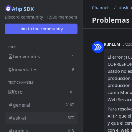
Channels
/
#ask-a
Afip SDK
Discord community · 1,986 members
Problemas 
Join to the community
RunLLM
5/22/
INFO
bienvenidos
1
El error (
CORRESPOND
novedades
9
usado no es
producción.
TEXT CHANNELS
producción l
foro
41
como Monotr
Web Service
general
2167
Para resolve
AFIP, que e
ask-ai
577
y que el cer
con el web s
nodejs
413