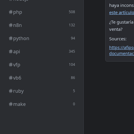
php
508
este artícul
¿Te gustaría
n8n
132
venta?
python
94
Sources:
https://afip
api
345
documentaci
vfp
104
vb6
86
ruby
5
make
0