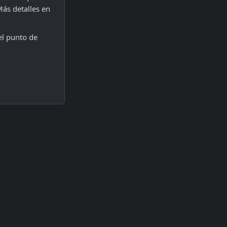
haya inconsistencias en la configuración del punto de venta o el certificado. Más detalles en 
l punto de 