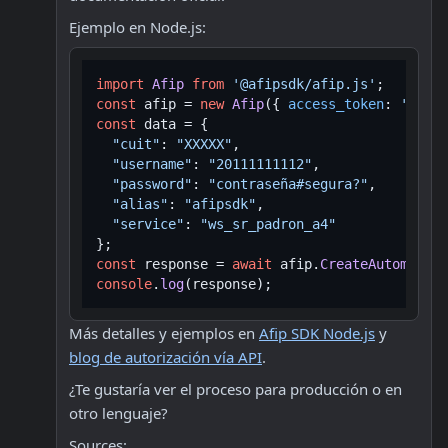
Ejemplo en Node.js:
import
Afip
from
'@afipsdk/afip.js'
const
 afip = 
new
Afip
({ 
access_token
: 
'TU_AC
const
 data = {

"cuit"
: 
"XXXXX"
,

"username"
: 
"20111111112"
,

"password"
: 
"contraseña#segura?"
,

"alias"
: 
"afipsdk"
,

"service"
: 
"ws_sr_padron_a4"
const
 response = 
await
 afip.
CreateAutomation
console
.
log
Más detalles y ejemplos en 
Afip SDK Node.js
 y 
blog de autorización vía API
.
¿Te gustaría ver el proceso para producción o en 
otro lenguaje?
Sources: