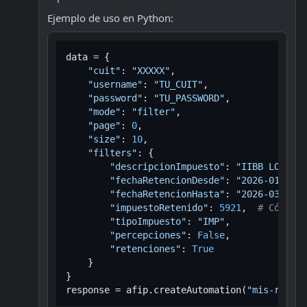
Ejemplo de uso en Python:
data = {

"cuit"
: 
"XXXXX"
,

"username"
: 
"TU_CUIT"
,

"password"
: 
"TU_PASSWORD"
,

"mode"
: 
"filter"
,

"page"
: 
0
,

"size"
: 
10
,

"filters"
: {

"descripcionImpuesto"
: 
"IIBB LOCAL S
"fechaRetencionDesde"
: 
"2026-01-01"
,

"fechaRetencionHasta"
: 
"2026-03-31"
,

"impuestoRetenido"
: 
5921
,  
# Código 
"tipoImpuesto"
: 
"IMP"
,

"percepciones"
: 
False
,

"retenciones"
: 
True
    }

}

response = afip.createAutomation(
"mis-retenc