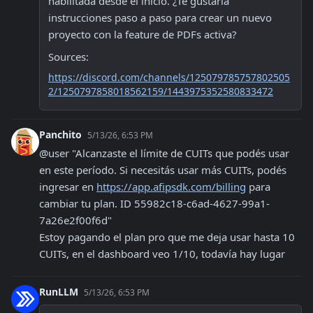
habilitada desde el inicio. ¿Te gustaría 
instrucciones paso a paso para crear un nuevo 
proyecto con la feature de PDFs activa?
Sources:
https://discord.com/channels/125079785757802505
2/1250797858018562159/1443975352580833472
Panchito
5/13/26, 6:53 PM
@user "Alcanzaste el límite de CUITs que podés usar 
en este período. Si necesitás usar más CUITs, podés 
ingresar en 
https://app.afipsdk.com/billing
 para 
cambiar tu plan. ID 55982c18-c6ad-4627-99a1-
7a26e2f00f6d"

Estoy pagando el plan pro que me deja usar hasta 10 
CUITs, en el dashboard veo 1/10, todavía hay lugar
RunLLM
5/13/26, 6:53 PM