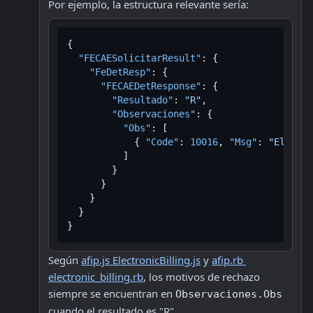
Por ejemplo, la estructura relevante sería:
{
"FECAESolicitarResult"
:
{
"FeDetResp"
:
{
"FECAEDetResponse"
:
{
"Resultado"
:
"R"
,
"Observaciones"
:
{
"Obs"
:
[
{
"Code"
:
10016
,
"Msg"
:
"El núme
]
}
}
}
}
}
Según 
afip.js ElectronicBilling.js
 y 
afip.rb 
electronic_billing.rb
, los motivos de rechazo 
siempre se encuentran en 
Observaciones.Obs
cuando el resultado es "R".