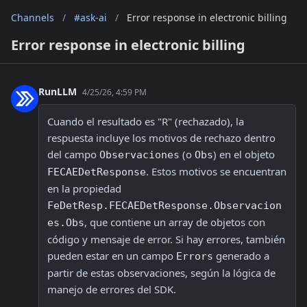
Channels
/
#ask-ai
/
Error response in electronic billing
Error response in electronic billing
RunLLM
4/25/26, 4:59 PM
Cuando el resultado es "R" (rechazado), la 
respuesta incluye los motivos de rechazo dentro 
del campo 
 (o 
) en el objeto 
Observaciones
Obs
. Estos motivos se encuentran 
FECAEDetResponse
en la propiedad 
FeDetResp.FECAEDetResponse.Observacion
, que contiene un array de objetos con 
es.Obs
código y mensaje de error. Si hay errores, también 
pueden estar en un campo 
 generado a 
Errors
partir de estas observaciones, según la lógica de 
manejo de errores del SDK.