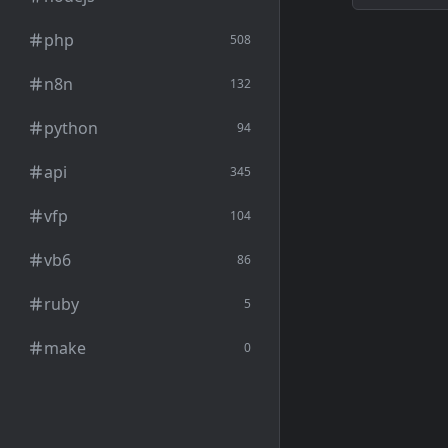
php
508
n8n
132
python
94
api
345
vfp
104
vb6
86
ruby
5
make
0