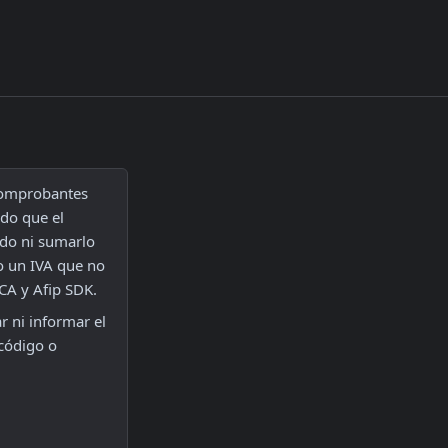
comprobantes 
do que el 
do ni sumarlo 
o un IVA que no 
CA y Afip SDK.
 ni informar el 
código o 