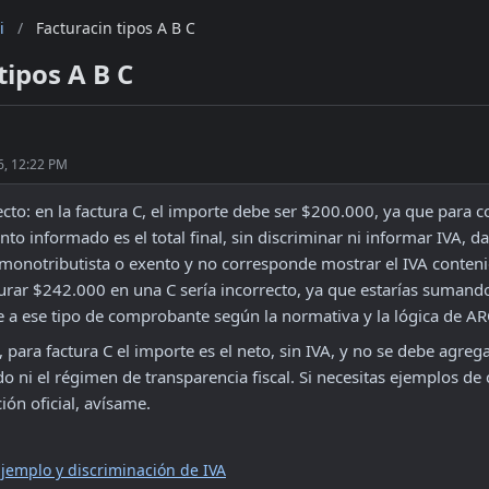
i
/
Facturacin tipos A B C
tipos A B C
6, 12:22 PM
ecto: en la factura C, el importe debe ser $200.000, ya que para 
nto informado es el total final, sin discriminar ni informar IVA, da
 monotributista o exento y no corresponde mostrar el IVA conteni
turar $242.000 en una C sería incorrecto, ya que estarías sumand
 a ese tipo de comprobante según la normativa y la lógica de AR
para factura C el importe es el neto, sin IVA, y no se debe agregar
o ni el régimen de transparencia fiscal. Si necesitas ejemplos de 
ón oficial, avísame. 
Ejemplo y discriminación de IVA