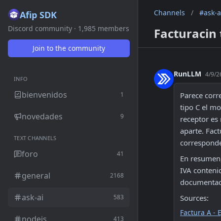
Channels
/
#ask-a
Afip SDK
Discord community · 1,985 members
Facturacin 
Join to the community
RunLLM
4/9/2
INFO
bienvenidos
1
Parece corr
tipo C el mo
novedades
9
receptor es
aparte. Fac
TEXT CHANNELS
corresponde
foro
41
En resumen, 
IVA contenid
general
2168
documentaci
ask-ai
583
Sources:
Factura A - 
nodejs
413