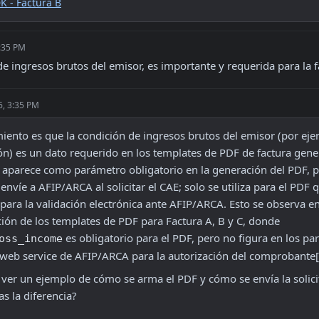
K - Factura B
3:35 PM
de ingresos brutos del emisor, es importante y requerida para la 
6, 3:35 PM
iento es que la condición de ingresos brutos del emisor (por eje
ión) es un dato requerido en los templates de PDF de factura gene
 aparece como parámetro obligatorio en la generación del PDF, p
envíe a AFIP/ARCA al solicitar el CAE; solo se utiliza para el PDF q
 para la validación electrónica ante AFIP/ARCA. Esto se observa en 
documentación de los templates de PDF para Factura A, B y C, donde 
 es obligatorio para el PDF, pero no figura en los pa
oss_income
 web service de AFIP/ARCA para la autorización del comprobante
a ver un ejemplo de cómo se arma el PDF y cómo se envía la solic
s la diferencia?