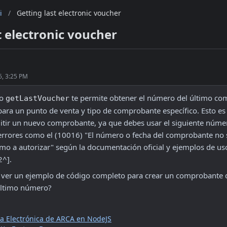
i
/
Getting last electronic voucher
t electronic voucher
6, 3:25 PM
o 
 te permite obtener el número del último co
getLastVoucher
para un punto de venta y tipo de comprobante específico. Esto es
itir un nuevo comprobante, ya que debes usar el siguiente número
 errores como el (10016) "El número o fecha del comprobante no 
imo a autorizar" según la documentación oficial y ejemplos de uso
2^].
a ver un ejemplo de código completo para crear un comprobante 
último número?
ra Electrónica de ARCA en NodeJS