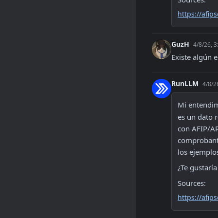
https://afip
GuzH
4/8/26, 
Existe algún e
RunLLM
4/8/2
Mi entendimi
es un dato r
con AFIP/AR
comprobante
los ejemplo
¿Te gustarí
Sources:
https://afip