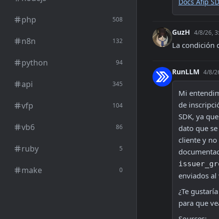
Docs Afip SD
php
508
GuzH
4/8/26, 
n8n
132
La condición 
python
94
RunLLM
4/8/2
api
345
Mi entendim
de inscripc
vfp
104
SDK, ya que
vb6
86
dato que se 
cliente y no
ruby
5
issuer_gr
make
0
enviados al
¿Te gustarí
para que vea
Sources: