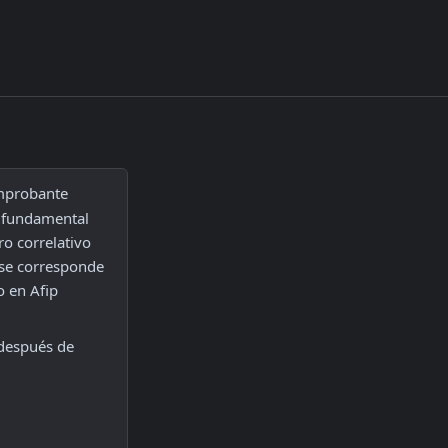
mprobante 
 fundamental 
 correlativo 
se corresponde 
 en Afip 
después de 