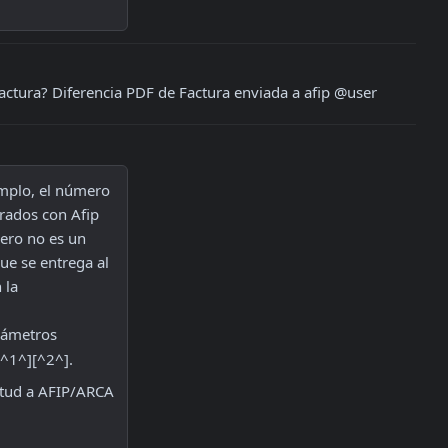
factura? Diferencia PDF de Factura enviada a afip @user
mplo, el número 
rados con Afip 
ero no es un 
ue se entrega al 
la 
rámetros 
[^1^][^2^].
itud a AFIP/ARCA 