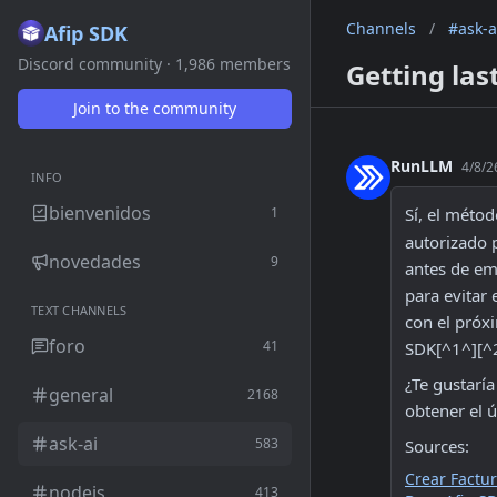
Channels
/
#ask-a
Afip SDK
Discord community · 1,986 members
Getting las
Join to the community
RunLLM
4/8/2
INFO
bienvenidos
1
Sí, el métod
autorizado 
novedades
9
antes de em
para evitar
TEXT CHANNELS
con el próx
foro
41
SDK[^1^][^
¿Te gustarí
general
2168
obtener el 
ask-ai
583
Sources:
Crear Factu
nodejs
413