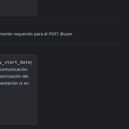
olamente requerido para el PDF? @user
) 
y_start_date
 comunicación 
torización del 
ntación ni en 