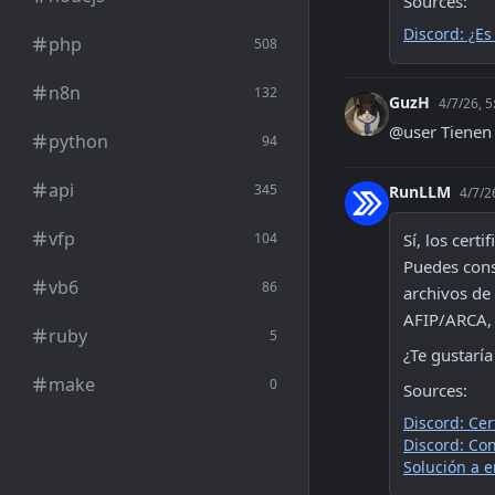
Sources:
Discord: ¿Es
php
508
n8n
132
GuzH
4/7/26, 
@user Tienen 
python
94
api
345
RunLLM
4/7/2
vfp
104
Sí, los cert
Puedes consu
vb6
86
archivos de 
AFIP/ARCA, 
ruby
5
¿Te gustarí
make
0
Sources:
Discord: Cer
Discord: Con
Solución a e