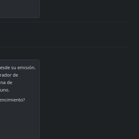
desde su emisión. 
rador de 
na de 
 uno.
vencimiento?