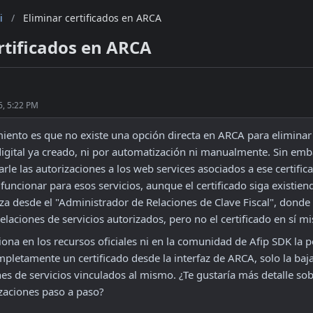
i
/
Eliminar certificados en ARCA
rtificados en ARCA
6, 5:22 PM
iento es que no existe una opción directa en ARCA para eliminar 
digital ya creado, ni por automatización ni manualmente. Sin emba
arle las autorizaciones a los web services asociados a ese certifica
funcionar para esos servicios, aunque el certificado siga existiend
iza desde el "Administrador de Relaciones de Clave Fiscal", donde
relaciones de servicios autorizados, pero no el certificado en sí m
na en los recursos oficiales ni en la comunidad de Afip SDK la po
pletamente un certificado desde la interfaz de ARCA, solo la baja
es de servicios vinculados al mismo. ¿Te gustaría más detalle sob
izaciones paso a paso?