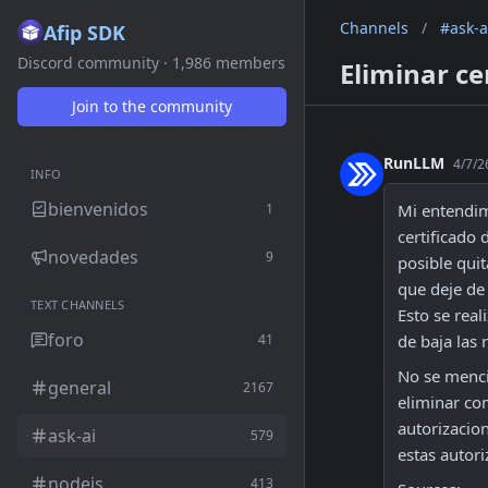
Channels
/
#ask-a
Afip SDK
Discord community · 1,986 members
Eliminar ce
Join to the community
RunLLM
4/7/2
INFO
bienvenidos
1
Mi entendim
certificado 
novedades
9
posible quit
que deje de 
TEXT CHANNELS
Esto se real
foro
41
de baja las 
No se mencio
general
2167
eliminar com
autorizacion
ask-ai
579
estas autor
nodejs
413