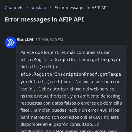
Channels
/
#ask-ai
/
Error messages in AFIP API
Error messages in AFIP API
RunLLM
3/19/26, 5:20 PM
Parece que los errores más comunes al usar 
afip.RegisterScopeThirteen.getTaxpayer
 o 
Details(cuit)
afip.RegisterInscriptionProof.getTaxpa
 son: "No existe persona con 
yerDetails(cuit)
ese Id", "Debe autorizar el uso del web service. 
ns1:coe.notAuthorized", y en ambiente de testing, 
respuestas con datos falsos o errores de domicilio 
fiscal. También puedes recibir un error 400 si los 
parámetros no son correctos o si el CUIT no está 
disponible en el padrón consultado. En 
producción, los datos suelen ser correctos, pero 