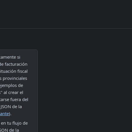
amente si 
e facturación 
tuación fiscal 
provinciales 
ejemplos de 
al crear el 
rse fuera del 
JSON de la 
bante
).
n tu flujo de 
SON de la 