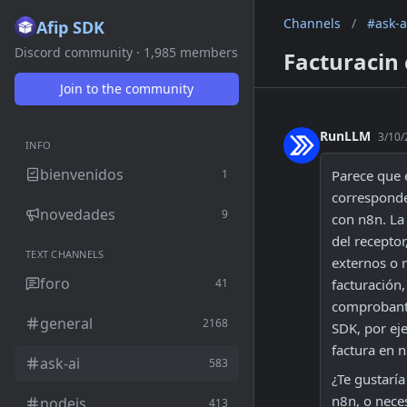
Channels
/
#ask-a
Afip SDK
Discord community · 1,985 members
Facturacin
Join to the community
RunLLM
3/10/
INFO
bienvenidos
1
Parece que 
corresponde 
novedades
9
con n8n. La 
del recepto
TEXT CHANNELS
externos o 
foro
41
facturación
comprobante
general
2168
SDK, por ej
factura en n
ask-ai
583
¿Te gustaría
n8n, o nece
nodejs
413