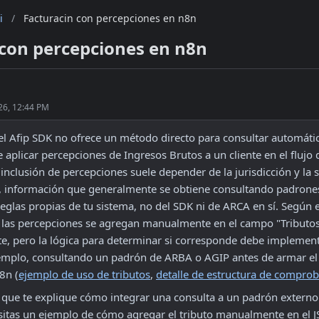
i
/
Facturacin con percepciones en n8n
 con percepciones en n8n
26, 12:44 PM
el Afip SDK no ofrece un método directo para consultar automátic
aplicar percepciones de Ingresos Brutos a un cliente en el flujo d
inclusión de percepciones suele depender de la jurisdicción y la si
r, información que generalmente se obtiene consultando padrones 
reglas propias de tu sistema, no del SDK ni de ARCA en sí. Según 
, las percepciones se agregan manualmente en el campo "Tributos" 
, pero la lógica para determinar si corresponde debe implementa
emplo, consultando un padrón de ARBA o AGIP antes de armar el 
8n (
ejemplo de uso de tributos
, 
detalle de estructura de compro
 que te explique cómo integrar una consulta a un padrón externo e
sitas un ejemplo de cómo agregar el tributo manualmente en el J