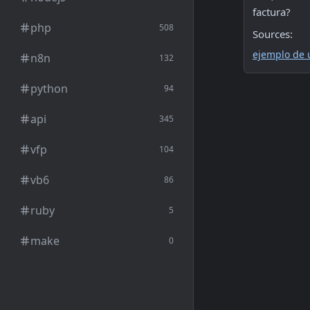
factura?
php
508
Sources:
ejemplo de 
n8n
132
python
94
api
345
vfp
104
vb6
86
ruby
5
make
0