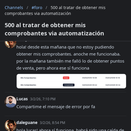
Channels
/
#foro
/
500 al tratar de obtener mis
comprobantes via automatización
500 al tratar de obtener mis
comprobantes via automatización
daleguane
3/2/26, 2:25 PM
hola! desde esta mañana que no estoy pudiendo 
obtener mis comprobantes. anoche me funcionaba. 
por la mañana también me falló lo de obtener puntos 
de venta, pero ahora ese sí funciona
Lucas
3/2/26, 7:10 PM
Compartime el mensaje de error por fa
daleguane
3/2/26, 8:54 PM
hola lucas! ahora sí funciona. habrá sido una caída de 