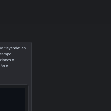
o "leyenda" en 
 campo 
ciones o 
ón o 