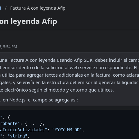
i
/
Factura A con leyenda Afip
on leyenda Afip
6, 5:54 PM
 una Factura A con leyenda usando Afip SDK, debes incluir el camp
l emisor dentro de la solicitud al web service correspondiente. El
 utiliza para agregar textos adicionales en la factura, como aclara
ales, y se envía en la estructura del emisor al generar la liquidaci
 electrónico según el método y entorno que utilices. 
, en Node.js, el campo se agrega así:
"
: {

robante"
: { ... },

aInicioActividades"
: 
"YYYY-MM-DD"
,

"
: 
"string"
,
