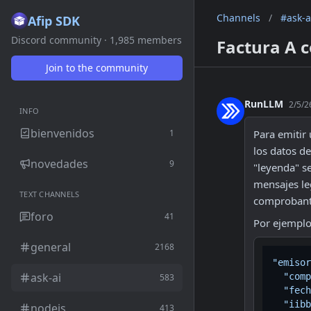
Channels
/
#ask-a
Afip SDK
Discord community · 1,985 members
Factura A c
Join to the community
RunLLM
2/5/2
INFO
bienvenidos
1
Para emitir
los datos de
novedades
9
"leyenda" se
mensajes leg
TEXT CHANNELS
comprobante
foro
41
Por ejemplo
general
2168
"emisor
ask-ai
"comp
583
"fech
"iibb
nodejs
413