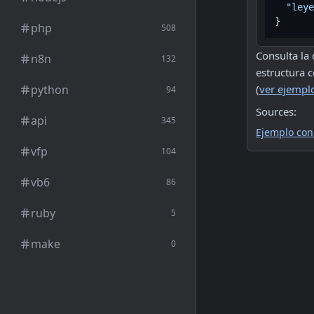
"leye
php
508
Consulta la
n8n
132
estructura c
python
(
ver ejempl
94
Sources:
api
345
Ejemplo con
vfp
104
vb6
86
ruby
5
make
0