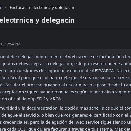
i
/
Facturacin electrnica y delegacin
electrnica y delegacin
26, 12:54 PM
io debe delegar manualmente el web service de facturación electr
uego vos debés aceptar la delegación; este proceso no puede auto
te por cuestiones de seguridad y control de AFIP/ARCA. No exis
ón oficial para que el usuario delegue el servicio sin su interven
 facilitar el proceso guiando al usuario paso a paso desde tu app
y aceptación siguen siendo manuales según la normativa vigente y
ón oficial de Afip SDK y ARCA.
munidad y la documentación, la opción más sencilla es que el com
y delegue el servicio, o bien que vos generes el certificado con el S
s credenciales, pero la delegación del web service sigue siendo u
ara cada CUIT que quiera facturar a través de tu sistema. Más deta