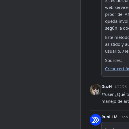
Sí, es posib
web service 
prod" del Af
queda involu
según la do
Este método 
asistido y 
usuario. ¿Te
Sources:
Crear certif
GuzH
1/22/26,
@user ¿Qué ta
manejo de arc
RunLLM
1/22/