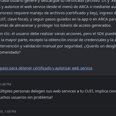
cada usuario genere y descargue su certificado (archivo .crt y .key
s y autorice el web service desde el menú de ARCA o mediante au
proceso requiere manejo de archivos (certificado y key), ingreso d
UIT, clave fiscal), y seguir pasos guiados en la app o en ARCA para 
demás de almacenar y proteger los tokens de acceso generados.
n clic: el usuario debe realizar varias acciones, pero el SDK puede 
la mayor parte, excepto la obtención inicial de credenciales y la a
ntervención y validación manual por seguridad. ¿Querés un desgl
ecomendado?
paso para obtener certificado y autorizar web service
 1:48 PM
tiples personas delegen sus web services a tu CUIT, implica condic
uchos usuarios sin problema?
26, 1:48 PM