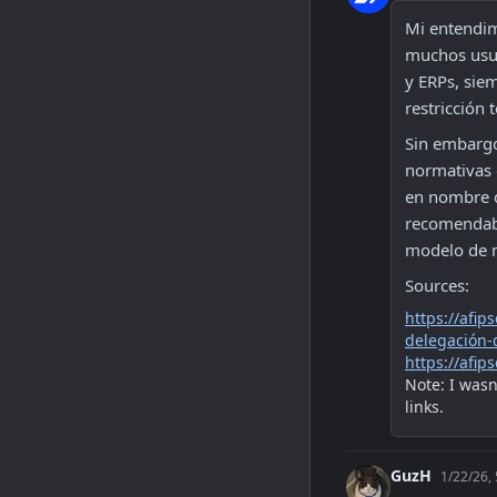
Mi entendim
muchos usua
y ERPs, sie
restricción 
Sin embargo,
normativas d
en nombre d
recomendabl
modelo de n
Sources:
https://afi
delegación-
https://afi
Note: I wasn
links.
GuzH
1/22/26,