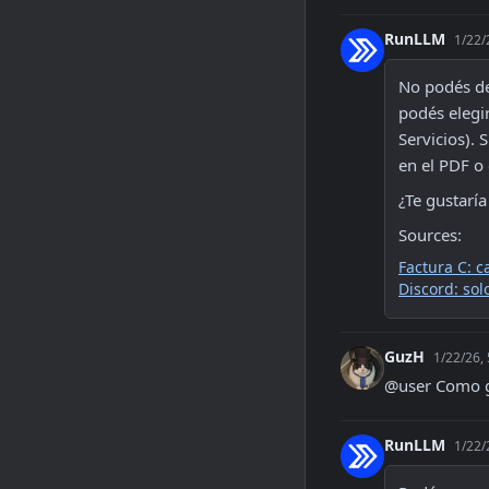
RunLLM
1/22/
No podés def
podés elegir
Servicios). 
en el PDF o 
¿Te gustarí
Sources:
Factura C: 
Discord: sol
GuzH
1/22/26,
@user Como g
RunLLM
1/22/