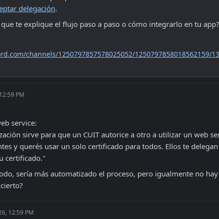
eptar delegación
.
 que te explique el flujo paso a paso o cómo integrarlo en tu app
scord.com/channels/1250797857578025052/1250797858018562159/1
 12:59 PM
b service:

zación sirve para que un CUIT autorice a otro a utilizar un web se
ntes y querés usar un solo certificado para todos. Ellos te delegan
u certificado."
odo, sería más automatizado el proceso, pero igualmente no hay 
cierto?
26, 12:59 PM