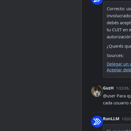
Correcto: u
involucrado,
debés acepta
tu CUIT en e
autorizació
¿Querés que
Sources:
Delegar un 
Aceptar del
GuzH
1/22/26,
@user Para qu
cada usuario u
RunLLM
1/22/