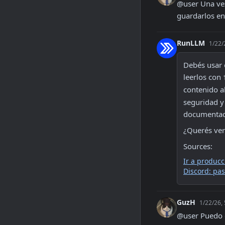
@user Una vez 
guardarlos en
RunLLM
1/22/
Debés usar e
leerlos con 
contenido a
seguridad y
documentaci
¿Querés ver
Sources:
Ir a producc
Discord: pas
GuzH
1/22/26,
@user Puedo d