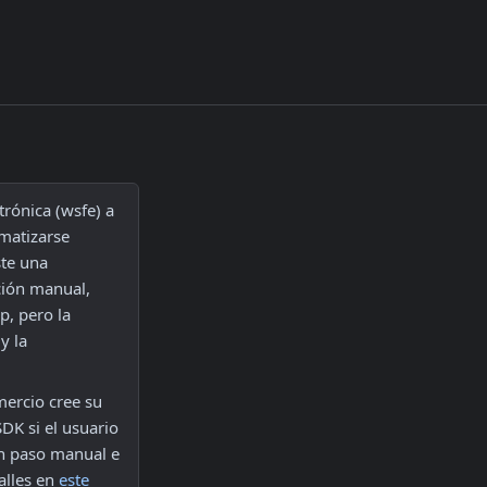
ónica (wsfe) a 
matizarse 
te una 
ción manual, 
, pero la 
 la 
ercio cree su 
DK si el usuario 
n paso manual e 
lles en 
este 