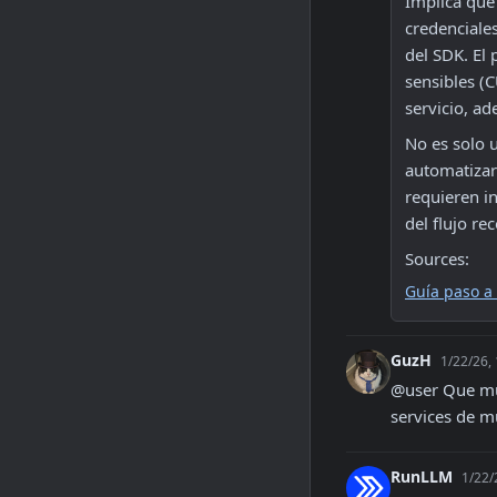
Implica que 
credenciale
del SDK. El 
sensibles (C
servicio, a
No es solo u
automatizar 
requieren i
del flujo r
Sources:
Guía paso a 
GuzH
1/22/26,
@user Que múl
services de m
RunLLM
1/22/