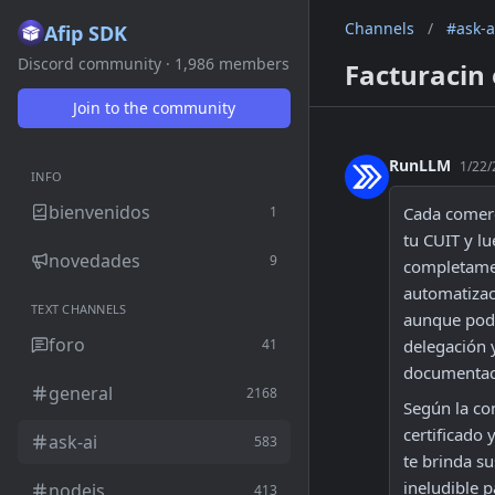
Channels
/
#ask-a
Afip SDK
Discord community · 1,986 members
Facturacin 
Join to the community
RunLLM
1/22/
INFO
bienvenidos
1
Cada comerc
tu CUIT y l
novedades
9
completamen
automatizaci
TEXT CHANNELS
aunque podés
foro
41
delegación 
documentaci
general
2168
Según la co
certificado 
ask-ai
583
te brinda su
ineludible p
nodejs
413