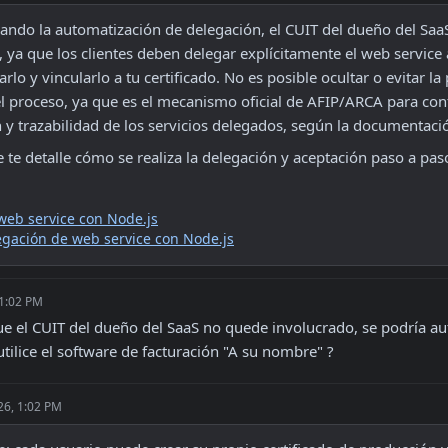
sando la automatización de delegación, el CUIT del dueño del Saa
 ya que los clientes deben delegar explícitamente el web service a
rlo y vincularlo a tu certificado. No es posible ocultar o evitar la 
l proceso, ya que es el mecanismo oficial de AFIP/ARCA para contr
n y trazabilidad de los servicios delegados, según la documentaci
 te detalle cómo se realiza la delegación y aceptación paso a pas
web service con Node.js
egación de web service con Node.js
 1:02 PM
e el CUIT del dueño del SaaS no quede involucrado, se podría aut
tilice el software de facturación "A su nombre" ?
26, 1:02 PM