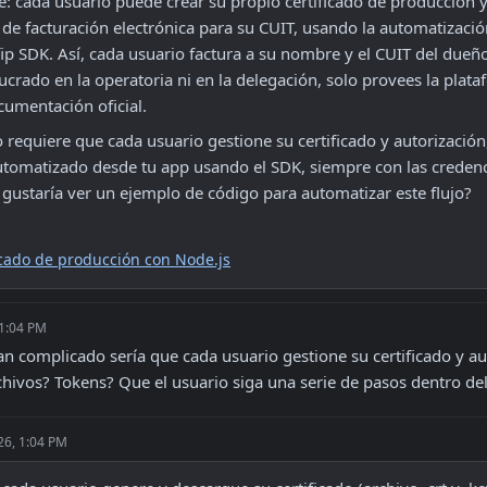
le: cada usuario puede crear su propio certificado de producción y 
de facturación electrónica para su CUIT, usando la automatización
ip SDK. Así, cada usuario factura a su nombre y el CUIT del dueño
crado en la operatoria ni en la delegación, solo provees la plataf
cumentación oficial.
requiere que cada usuario gestione su certificado y autorización
automatizado desde tu app usando el SDK, siempre con las credenci
 gustaría ver un ejemplo de código para automatizar este flujo?
icado de producción con Node.js
 1:04 PM
n complicado sería que cada usuario gestione su certificado y au
hivos? Tokens? Que el usuario siga una serie de pasos dentro d
26, 1:04 PM