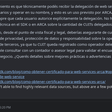
iento es que técnicamente podés recibir la delegación de web ser
rios y operar en su nombre, y esto es un uso previsto por ARCA/
mpre que cada usuario autorice explícitamente la delegación. No h
técnica en el SDK o en ARCA sobre la cantidad de CUITs delegados
 desde el punto de vista fiscal y legal, deberías asegurarte de cum
e privacidad, protección de datos y responsabilidad sobre la oper
e terceros, ya que tu CUIT queda registrado como operador dele
e consultar con un contador o asesor legal para validar el encua
egocio. ¿Querés detalles sobre mejores prácticas o advertencia
psdk.com/blog/como-obtener-certificado-para-web-services-arca/#op
de-web-service
psdk.com/blog/como-obtener-certificado-para-web-services-arca/
’t able to find highly relevant data sources, but above are a few pote
 5:20 PM