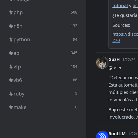
tutorial
 y 
ac
php
508
¿Te gustaría
Sources:
n8n
132
https://di
python
94
270
api
345
GuzH
1/22/26,
vfp
104
@user 
"Delegar un we
vb6
86
Esta automati
múltiples clie
ruby
5
lo vinculás a t
make
0
Bajo este mét
involucrado, ¿
RunLLM
1/22/