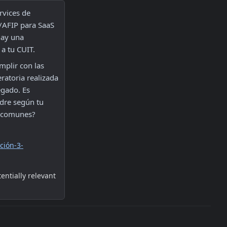
vices de 
AFIP para SaaS 
ay una 
 a tu CUIT.
plir con las 
atoria realizada 
gado. Es 
dre según tu 
s comunes?
ción-3-
ntially relevant 