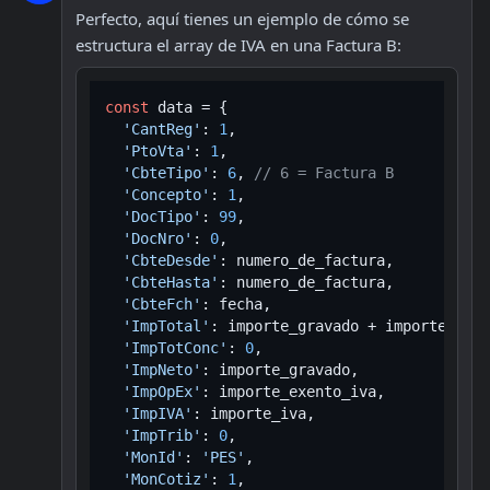
Perfecto, aquí tienes un ejemplo de cómo se 
estructura el array de IVA en una Factura B:
const
 data = {

'CantReg'
: 
1
,

'PtoVta'
: 
1
,

'CbteTipo'
: 
6
, 
// 6 = Factura B
'Concepto'
: 
1
,

'DocTipo'
: 
99
,

'DocNro'
: 
0
,

'CbteDesde'
: numero_de_factura,

'CbteHasta'
: numero_de_factura,

'CbteFch'
: fecha,

'ImpTotal'
: importe_gravado + importe_iva 
'ImpTotConc'
: 
0
,

'ImpNeto'
: importe_gravado,

'ImpOpEx'
: importe_exento_iva,

'ImpIVA'
: importe_iva,

'ImpTrib'
: 
0
,

'MonId'
: 
'PES'
,

'MonCotiz'
: 
1
,
