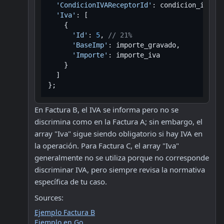
'CondicionIVAReceptorId'
: condicion_iva_re
'Iva'
: [

    {

'Id'
: 
5
, 
// 21%
'BaseImp'
: importe_gravado,

'Importe'
: importe_iva

    }

  ]

En Factura B, el IVA se informa pero no se 
discrimina como en la Factura A; sin embargo, el 
array "Iva" sigue siendo obligatorio si hay IVA en 
la operación. Para Factura C, el array "Iva" 
generalmente no se utiliza porque no corresponde 
discriminar IVA, pero siempre revisa la normativa 
específica de tu caso. 
Sources:
Ejemplo Factura B
Ejemplo en Go