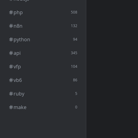
php
508
n8n
132
python
94
api
345
vfp
104
vb6
86
ruby
5
make
0