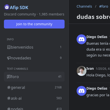
Channels
/
#foro
Afip SDK
Discord community · 1,985 members
dudas sobr
Join to the community
Diego Delías
INFO
Buenas tenía 
bienvenidos
1
duda era si e
según su neces
novedades
9
Ivan
1/20/26, 
TEXT CHANNELS
Hola Diego, l
foro
41
general
2168
Diego Delías
gracias por la
ask-ai
583
nodejs
413