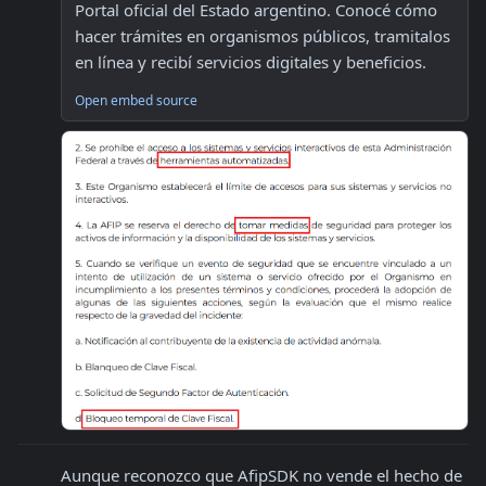
Portal oficial del Estado argentino. Conocé cómo 
hacer trámites en organismos públicos, tramitalos 
en línea y recibí servicios digitales y beneficios.
Open embed source
Aunque reconozco que AfipSDK no vende el hecho de 