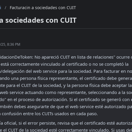
i
/
Facturacin a sociedades con CUIT
 a sociedades con CUIT
/25, 8:36 PM
lidacionDeToken: No apareció CUIT en lista de relaciones" ocurre 
 está correctamente vinculado al certificado o no se completó la 
n/delegación del web service para la sociedad. Para facturar en n
ndo una persona física representante, el certificado debe generar
e para el CUIT de la sociedad, y la persona física debe aceptar la
l web service actuando como representante, seleccionando a la s
o" en el proceso de autorización. Si el certificado se generó con e
ambién debes asegurarte de que el web service esté autorizado pa
 confusión entre los CUITs usados en cada paso.
a oficial, si el error persiste, revisa que el certificado esté autori
e el CUIT de la sociedad esté correctamente vinculado. Si usas del