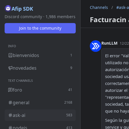
Channels
/
#ask-a
Afip SDK
Discord community · 1,986 members
Facturacin
Join to the community
RunLLM
12/22
INFO
bienvenidos
1
El error "Va
utilizado no
novedades
9
autorizació
sociedad usa
TEXT CHANNELS
correctament
foro
41
autorizar e
"representad
general
2168
sociedad, t
que no haya
ask-ai
583
Según la guí
service y qu
nodejs
413