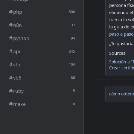
persona físi
php
508
eligiendo el
fuerza la so
n8n
132
la guía de 
paso a paso
python
94
¿Te gustarí
api
345
Sources:
Solución a "
vfp
104
Crear certif
vb6
86
ruby
5
cómo obtene
make
0