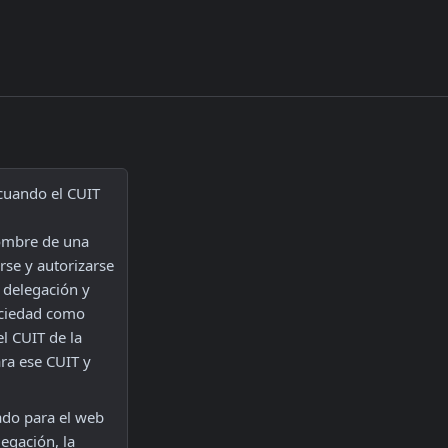
cuando el CUIT 
ombre de una 
se y autorizarse 
 delegación y 
ociedad como 
l CUIT de la 
ra ese CUIT y 
zado para el web 
egación, la 