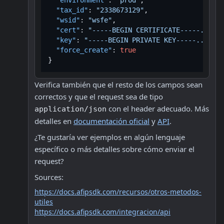
"environment"
:
"prod"
,
"tax_id"
:
"2338673129"
,
"wsid"
:
"wsfe"
,
"cert"
:
"-----BEGIN CERTIFICATE-----..."
,
"key"
:
"-----BEGIN PRIVATE KEY-----..."
,
"force_create"
:
true
}
Verifica también que el resto de los campos sean 
correctos y que el request sea de tipo 
 con el header adecuado. Más 
application/json
detalles en 
documentación oficial
 y 
API
.
¿Te gustaría ver ejemplos en algún lenguaje 
específico o más detalles sobre cómo enviar el 
request?
Sources:
https://docs.afipsdk.com/recursos/otros-metodos-
utiles
https://docs.afipsdk.com/integracion/api