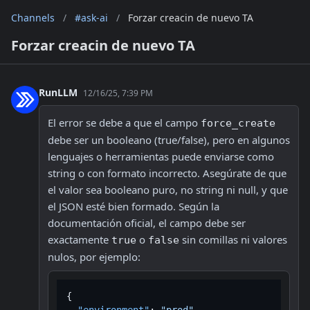
Channels
/
#ask-ai
/
Forzar creacin de nuevo TA
Forzar creacin de nuevo TA
RunLLM
12/16/25, 7:39 PM
El error se debe a que el campo 
force_create
debe ser un booleano (true/false), pero en algunos 
lenguajes o herramientas puede enviarse como 
string o con formato incorrecto. Asegúrate de que 
el valor sea booleano puro, no string ni null, y que 
el JSON esté bien formado. Según la 
documentación oficial, el campo debe ser 
exactamente 
 o 
 sin comillas ni valores 
true
false
nulos, por ejemplo:
{