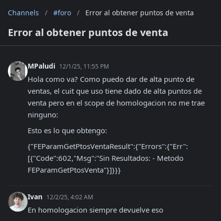
Channels
/
#foro
/
Error al obtener puntos de venta
Error al obtener puntos de venta
MPaludi
12/1/25, 11:55 PM
Hola como va? Como puedo dar de alta punto de 
ventas, el cuit que uso tiene dado de alta puntos de 
venta pero en el scope de homologacion no me trae 
ninguno:
Esto es lo que obtengo:
{"FEParamGetPtosVentaResult":{"Errors":{"Err":
[{"Code":602,"Msg":"Sin Resultados: - Metodo 
FEParamGetPtosVenta"}]}}}
Ivan
12/2/25, 4:02 AM
En homologacion siempre devuelve eso