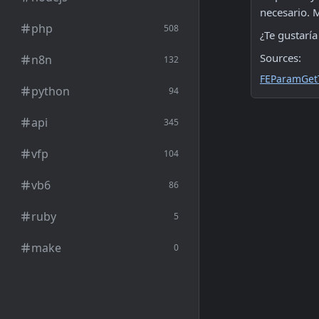
necesario. M
php
508
¿Te gustarí
Sources:
n8n
132
FEParamGet
python
94
api
345
vfp
104
vb6
86
ruby
5
make
0