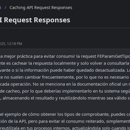
i
/
Caching API Request Responses
I Request Responses
/25, 12:18 PM
la mejor práctica para evitar consumir la request FEParamGetTipo
e es cachear la respuesta localmente y solo volver a consultarla 
vante o si la información puede haber quedado desactualizada. Lo
 no suelen cambiar frecuentemente, por lo que no es necesario h
 cada operación. No se menciona en la documentación oficial un
de cacheo, por lo que deberías implementarlo en tu sistema según
 almacenando el resultado y reutilizándolo mientras sea válido s
 
s el ejemplo de cómo obtener los tipos de comprobante, puedes con
ón de la API, pero para evitar el consumo reiterado, simplemente
reutilízala en tus procesos internos, actualizándola solo cuando l