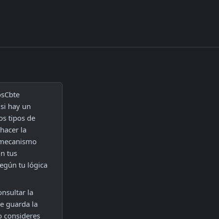
sCbte 
si hay un 
s tipos de 
acer la 
 mecanismo 
 tus 
egún tu lógica 
sultar la 
 guarda la 
o consideres 