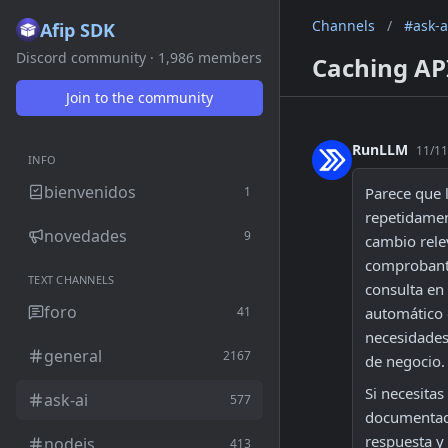
Channels
/
#ask-a
Afip SDK
Discord community · 1,986 members
Caching AP
Join to the community
RunLLM
11/11
INFO
bienvenidos
1
Parece que 
repetidament
novedades
9
cambio rele
comprobante
TEXT CHANNELS
consulta en
foro
41
automático 
necesidades,
general
2167
de negocio.
Si necesita
ask-ai
577
documentaci
respuesta y 
nodejs
413