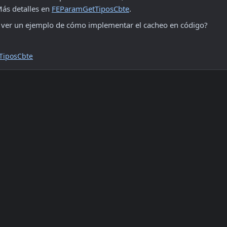
ás detalles en 
FEParamGetTiposCbte
.
a ver un ejemplo de cómo implementar el cacheo en código?
TiposCbte