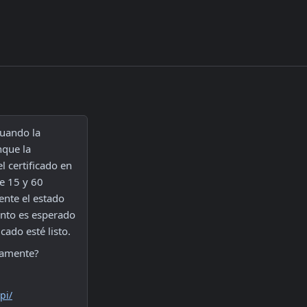
uando la 
que la 
 certificado en 
 15 y 60 
nte el estado 
nto es esperado 
cado esté listo.
camente?
pi/