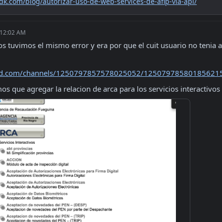
sdk.com/blog/autorizar-uso-de-web-services-de-afip-via-api/
 12:02 AM
 tuvimos el mismo error y era por que el cuit usuario no tenia au
cord.com/channels/1250797857578025052/1250797858018562
s que agregar la relacion de arca para los servicios interactivos 