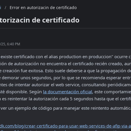
i
/
Error en autorizacin de certificado
torizacin de certificado
/25, 6:40 PM
 existe certificado con el alias production en produccion" ocurre c
ón de autorización no encuentra el certificado recién creado, aun
 creación fue exitosa. Esto suele deberse a que la propagación del
demorar unos segundos, por lo que se recomienda esperar entre
tes de intentar autorizar el web service, consultando periódicame
sté disponible. Según 
la documentación oficial
, este comportamie
n es reintentar la autorización cada 5 segundos hasta que el certifi
a ver un ejemplo de código para manejar este reintento automáti
sdk.com/blog/crear-certificado-para-usar-web-services-de-afip-via-a