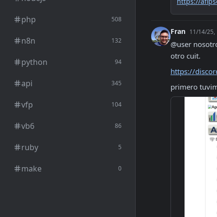
https://afip
php
508
Fran
11/14/25,
n8n
132
@user nosotros
otro cuit.
python
94
https://dis
api
345
primero tuvimo
vfp
104
vb6
86
ruby
5
make
0