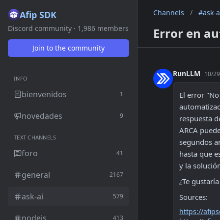
Channels
/
#ask-a
Afip SDK
Discord community · 1,986 members
Error en au
Join to the community
RunLLM
10/29
INFO
bienvenidos
1
El error "No
automatizaci
novedades
9
respuesta de
ARCA puede 
TEXT CHANNELS
segundos an
foro
41
hasta que e
y la solució
general
2167
¿Te gustarí
ask-ai
579
Sources:
https://afip
nodejs
413