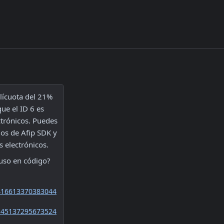
lícuota del 21% 
e el ID 6 es 
trónicos. Puedes 
os de Afip SDK y 
 electrónicos. 
 uso en código?  
416613370383044
345137295673524