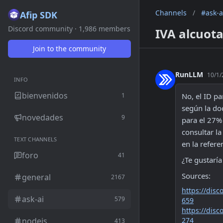
Channels
/
#ask-a
Afip SDK
Discord community · 1,986 members
IVA alcuota
Join to the community
RunLLM
10/1/
INFO
bienvenidos
1
No, el ID pa
según la doc
novedades
9
para el 27% 
consultar la
TEXT CHANNELS
en la refere
foro
41
¿Te gustaría
Sources:
general
2167
https://di
ask-ai
579
659
https://di
nodejs
274
413