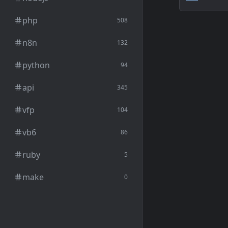
php
508
n8n
132
python
94
api
345
vfp
104
vb6
86
ruby
5
make
0