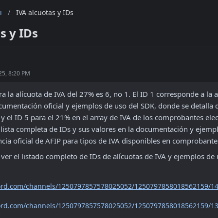
i
/
IVA alcuotas y IDs
s y IDs
25, 8:20 PM
ra la alícuota de IVA del 27% es 6, no 1. El ID 1 corresponde a la a
umentación oficial y ejemplos de uso del SDK, donde se detalla qu
y el ID 5 para el 21% en el array de IVA de los comprobantes elec
 lista completa de IDs y sus valores en la documentación y ejempl
ncia oficial de AFIP para tipos de IVA disponibles en comprobantes
 ver el listado completo de IDs de alícuotas de IVA y ejemplos de
scord.com/channels/1250797857578025052/1250797858018562159/1
scord.com/channels/1250797857578025052/1250797858018562159/1