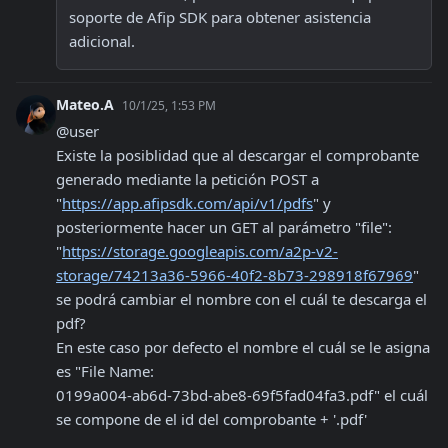
soporte de Afip SDK para obtener asistencia 
adicional.
Mateo.A
10/1/25, 1:53 PM
@user 

Existe la posiblidad que al descargar el comprobante 
generado mediante la petición POST a 
"
https://app.afipsdk.com/api/v1/pdfs
" y 
posteriormente hacer un GET al parámetro "file": 
"
https://storage.googleapis.com/a2p-v2-
storage/74213a36-5966-40f2-8b73-298918f67969
" 
se podrá cambiar el nombre con el cuál te descarga el 
pdf?

En este caso por defecto el nombre el cuál se le asigna 
es "File Name:

0199a004-ab6d-73bd-abe8-69f5fad04fa3.pdf" el cuál 
se compone de el id del comprobante + '.pdf'