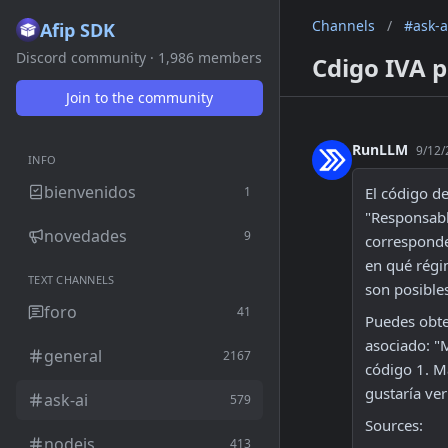
Channels
/
#ask-a
Afip SDK
Discord community · 1,986 members
Cdigo IVA 
Join to the community
RunLLM
9/12/
INFO
bienvenidos
1
El código de
"Responsabl
novedades
9
corresponde
en qué régi
TEXT CHANNELS
son posibles
foro
41
Puedes obte
asociado: "
general
2167
código 1. M
gustaría ve
ask-ai
579
Sources:
nodejs
413