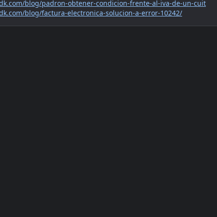
sdk.com/blog/padron-obtener-condicion-frente-al-iva-de-un-cuit
sdk.com/blog/factura-electronica-solucion-a-error-10242/