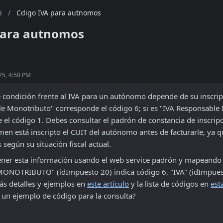
i
/
Cdigo IVA para autnomos
para autnomos
25, 4:50 PM
 condición frente al IVA para un autónomo depende de su inscripci
e Monotributo" corresponde el código 6; si es "IVA Responsable I
 el código 1. Debes consultar el padrón de constancia de inscripc
men está inscripto el CUIT del autónomo antes de facturarle, ya 
 según su situación fiscal actual. 
ner esta información usando el web service padrón y mapeando 
MONOTRIBUTO" (idImpuesto 20) indica código 6, "IVA" (idImpuest
ás detalles y ejemplos en 
este artículo
 y la lista de códigos en 
est
r un ejemplo de código para la consulta?