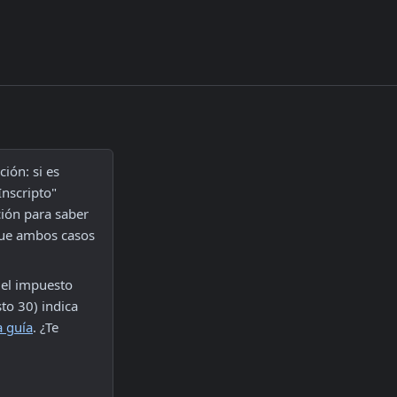
ón: si es 
nscripto" 
ión para saber 
que ambos casos 
el impuesto 
o 30) indica 
a guía
. ¿Te 