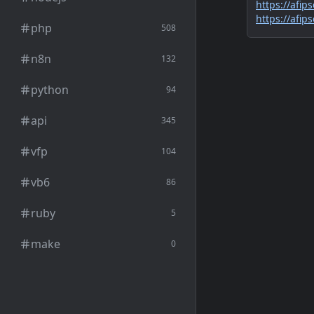
https://afip
https://afip
php
508
n8n
132
python
94
api
345
vfp
104
vb6
86
ruby
5
make
0