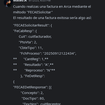
Mateo.A
9/12/25, 4:03 PM
Cuando realizas una factura en Arca mediante el 
método "FECAESolicitar"

El resultado de una factura exitosa sería algo así:
"FECAESolicitarResult": {

"FeCabResp": {

      Cuit": cuitfacturador,

      "PtoVta": 2,

      "CbteTipo": 11,

       "FchProceso": "20250912122434",

**       "CantReg": 1,**

**       "Resultado": "A",**

**        "Reproceso": "N"**

        }, "FeDetResp": 

{

"FECAEDetResponse": [{

        "Concepto": 2,

         "DocTipo": 80,

          "DocNro":  cuitReceptor,
