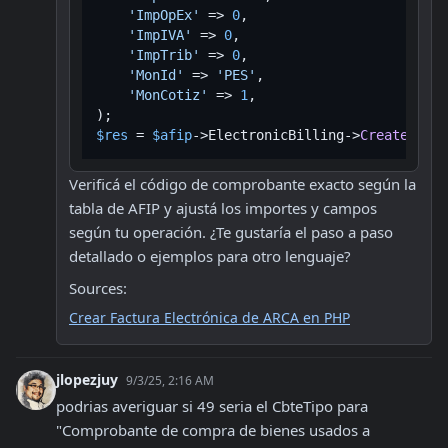
'ImpOpEx'
 => 
0
,

'ImpIVA'
 => 
0
,

'ImpTrib'
 => 
0
,

'MonId'
 => 
'PES'
,

'MonCotiz'
 => 
1
,

$res
 = 
$afip
->ElectronicBilling->
CreateVouch
Verificá el código de comprobante exacto según la 
tabla de AFIP y ajustá los importes y campos 
según tu operación. ¿Te gustaría el paso a paso 
detallado o ejemplos para otro lenguaje?
Sources:
Crear Factura Electrónica de ARCA en PHP
jlopezjuy
9/3/25, 2:16 AM
podrias averiguar si 49 seria el CbteTipo para 
"Comprobante de compra de bienes usados a 