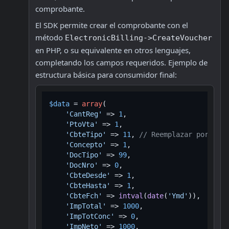
comprobante.
El SDK permite crear el comprobante con el 
método 
ElectronicBilling->CreateVoucher
en PHP, o su equivalente en otros lenguajes, 
completando los campos requeridos. Ejemplo de 
estructura básica para consumidor final:
$data
 = 
array
(

'CantReg'
 => 
1
,

'PtoVta'
 => 
1
,

'CbteTipo'
 => 
11
, 
// Reemplazar por el c
'Concepto'
 => 
1
,

'DocTipo'
 => 
99
,

'DocNro'
 => 
0
,

'CbteDesde'
 => 
1
,

'CbteHasta'
 => 
1
,

'CbteFch'
 => 
intval
(
date
(
'Ymd'
)),

'ImpTotal'
 => 
1000
,

'ImpTotConc'
 => 
0
,

'ImpNeto'
 => 
1000
,
