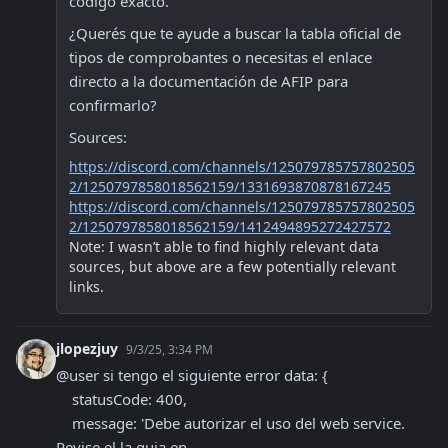
código exacto.
¿Querés que te ayude a buscar la tabla oficial de 
tipos de comprobantes o necesitas el enlace 
directo a la documentación de AFIP para 
confirmarlo?
Sources:
https://discord.com/channels/125079785757802505
2/1250797858018562159/1331693870878167245
https://discord.com/channels/125079785757802505
2/1250797858018562159/1412494895272427572
Note: I wasn’t able to find highly relevant data 
sources, but above are a few potentially relevant 
links.
jlopezjuy
9/3/25, 3:34 PM
@user si tengo el siguiente error data: {

    statusCode: 400,

    message: 'Debe autorizar el uso del web service. 
Revise el la guia en 