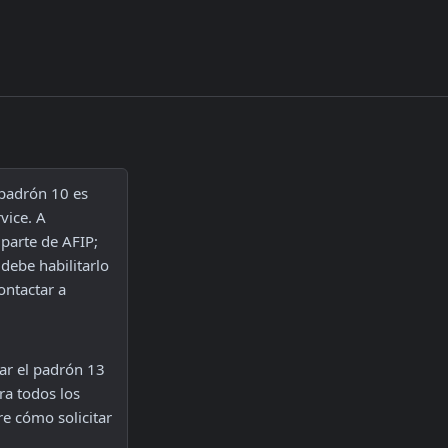
 padrón 10 es 
ice. A 
parte de AFIP; 
debe habilitarlo 
ntactar a 
ar el padrón 13 
a todos los 
e cómo solicitar 