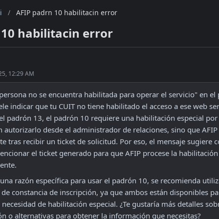
i
/
AFIP padrn 10 habilitacin error
10 habilitacin error
25, 12:29 AM
 persona no se encuentra habilitada para operar el servicio" en el
e indicar que tu CUIT no tiene habilitado el acceso a ese web serv
el padrón 13, el padrón 10 requiere una habilitación especial por 
 autorizarlo desde el administrador de relaciones, sino que AFIP 
tras recibir un ticket de solicitud. Por eso, el mensaje sugiere co
ncionar el ticket generado para que AFIP procese la habilitación 
ente.
 una razón específica para usar el padrón 10, se recomienda utiliz
o de constancia de inscripción, ya que ambos están disponibles par
 necesidad de habilitación especial. ¿Te gustaría más detalles sobr
ión o alternativas para obtener la información que necesitas? 