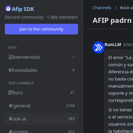
Channels
/
#ask-a
Afip SDK
Discord community · 1,986 members
AFIP padrn 
Join to the community
RunLLM
8/30/
INFO
bienvenidos
1
El error "La
común y suel
novedades
9
diferencia d
no basta con
TEXT CHANNELS
manualmente 
foro
41
soporte y me
correspondi
general
2168
Si no tienes
o el servici
ask-ai
583
usuarios sin
la habilitac
nodejs
413