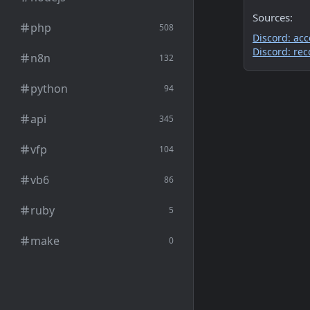
Sources:
php
508
Discord: acc
Discord: re
n8n
132
python
94
api
345
vfp
104
vb6
86
ruby
5
make
0