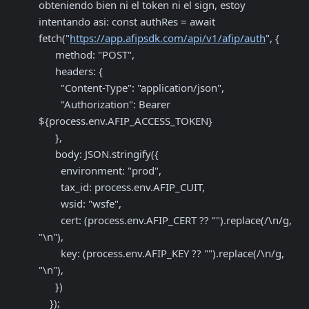
obteniendo bien ni el token ni el sign, estoy 
intentando asi: const authRes = await 
fetch("
https://app.afipsdk.com/api/v1/afip/auth
", {

      method: "POST",

      headers: {

        "Content-Type": "application/json",

        "Authorization": Bearer 
${process.env.AFIP_ACCESS_TOKEN}

      },

      body: JSON.stringify({

        environment: "prod",

        tax_id: process.env.AFIP_CUIT,

        wsid: "wsfe",

        cert: (process.env.AFIP_CERT ?? "").replace(/\n/g, 
"\n"),

        key: (process.env.AFIP_KEY ?? "").replace(/\n/g, 
"\n"),

      })

    });