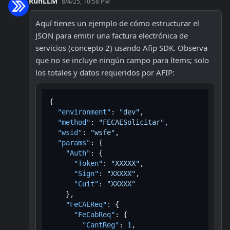
RunLLM
8/4/25, 10:58 PM
Aquí tienes un ejemplo de cómo estructurar el 
JSON para emitir una factura electrónica de 
servicios (concepto 2) usando Afip SDK. Observa 
que no se incluye ningún campo para ítems; solo 
los totales y datos requeridos por AFIP:
{
"environment"
:
"dev"
,
"method"
:
"FECAESolicitar"
,
"wsid"
:
"wsfe"
,
"params"
:
{
"Auth"
:
{
"Token"
:
"XXXXX"
,
"Sign"
:
"XXXXX"
,
"Cuit"
:
"XXXXX"
}
,
"FeCAEReq"
:
{
"FeCabReq"
:
{
"CantReg"
:
1
,