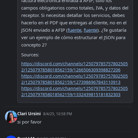
factura electrónica enviada a AFIP; solo los 
campos obligatorios como totales, IVA, y datos del 
receptor. Si necesitas detallar los servicios, debes 
hacerlo en el PDF que entregas al cliente, no en el 
JSON enviado a AFIP (
fuente
, 
fuente
). ¿Te gustaría 
ver un ejemplo de cómo estructurar el JSON para 
concepto 2?
Sources:
https://discord.com/channels/125079785757802505
2/1250797858018562159/1266506309398827206
https://discord.com/channels/125079785757802505
2/1250797858018562159/1273986967843110913
https://discord.com/channels/125079785757802505
2/1250797858018562159/1332439815181832303
Clari Ursini
8/4/25, 10:58 PM
si por favor