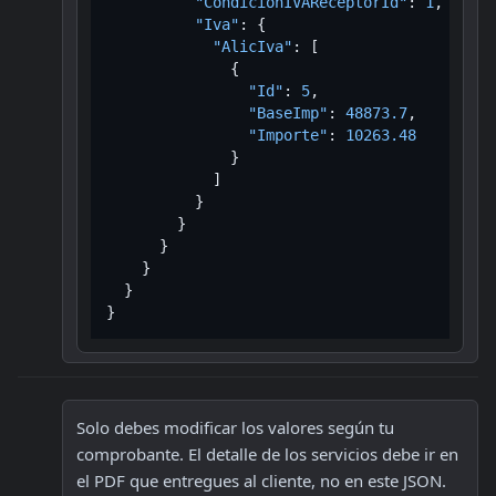
"CondicionIVAReceptorId"
:
1
,
"Iva"
:
{
"AlicIva"
:
[
{
"Id"
:
5
,
"BaseImp"
:
48873.7
,
"Importe"
:
10263.48
}
]
}
}
}
}
}
}
Solo debes modificar los valores según tu 
comprobante. El detalle de los servicios debe ir en 
el PDF que entregues al cliente, no en este JSON. 