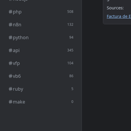
Sources:
php
508
Factura de E
n8n
132
python
94
api
345
vfp
104
vb6
86
ruby
5
make
0