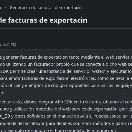
i
/
Generacin de facturas de exportacin
de facturas de exportacin
5, 4:41 PM
le generar facturas de exportación tanto mediante el web service of
o utilizando un facturador propio que se conecte a dicho web ser
 SDK permite crear una instancia del servicio "wsfex" y ejecutar l
ara emitir facturas de exportación electrónicas, como se detalla e
ón oficial y ejemplos de código disponibles para varios lenguajes
ón.
ntar esto, debes integrar Afip SDK en tu sistema, obtener el certi
 y otros definidos en el manual de AFIP). Puedes consultar la
t_ID
nual de desarrollador para detalles sobre los métodos y datos re
 un ejemplo de código o el flujo completo de integración? 