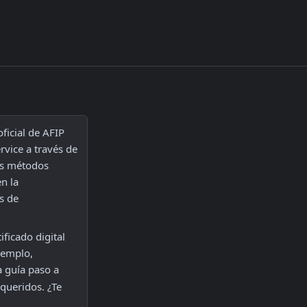
icial de AFIP 
vice a través de 
os métodos 
n la 
 de 
ficado digital 
correspondiente y utilizar los métodos del web service de exportación (por ejemplo, 
 guía paso a 
queridos. ¿Te 