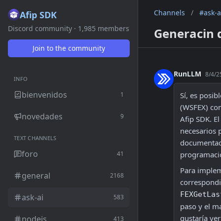
Channels
/
#ask-a
Afip SDK
Discord community · 1,985 members
Generacin 
Join to the community
RunLLM
8/4/2
INFO
bienvenidos
1
Sí, es posib
(WSFEX) com
novedades
9
Afip SDK. El
necesarios p
TEXT CHANNELS
documentaci
foro
41
programaci
Para impleme
general
2168
FEXGetLas
ask-ai
583
paso y el ma
gustaría ver
nodejs
413