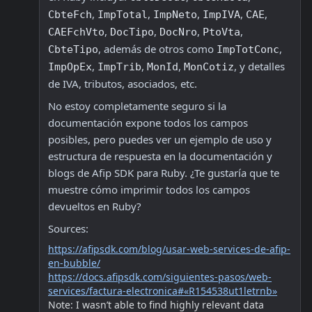
, 
, 
, 
, 
, 
CbteFch
ImpTotal
ImpNeto
ImpIVA
CAE
, 
, 
, 
, 
CAEFchVto
DocTipo
DocNro
PtoVta
, además de otros como 
, 
CbteTipo
ImpTotConc
, 
, 
, 
, y detalles 
ImpOpEx
ImpTrib
MonId
MonCotiz
de IVA, tributos, asociados, etc.
No estoy completamente seguro si la 
documentación expone todos los campos 
posibles, pero puedes ver un ejemplo de uso y 
estructura de respuesta en la documentación y 
blogs de Afip SDK para Ruby. ¿Te gustaría que te 
muestre cómo imprimir todos los campos 
devueltos en Ruby?
Sources:
https://afipsdk.com/blog/usar-web-services-de-afip-
en-bubble/
https://docs.afipsdk.com/siguientes-pasos/web-
services/factura-electronica#«R154538ut1letrnb»
Note: I wasn’t able to find highly relevant data 