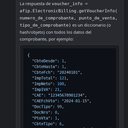
La respuesta de 
voucher_info = 
afip.ElectronicBilling.getVoucherInfo(
numero_de_comprobante, punto_de_venta, 
 es un diccionario (o 
tipo_de_comprobante)
hash/objeto) con todos los datos del 
comprobante, por ejemplo:
{

"CbteDesde"
: 
1
,

"CbteHasta"
: 
1
,

"CbteFch"
: 
"20240101"
,

"ImpTotal"
: 
121
,

"ImpNeto"
: 
100
,

"ImpIVA"
: 
21
,

"CAE"
: 
"12345678901234"
,

"CAEFchVto"
: 
"2024-01-15"
,

"DocTipo"
: 
99
,

"DocNro"
: 
0
,

"PtoVta"
: 
1
,

"CbteTipo"
: 
6
,
