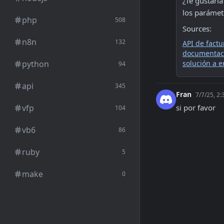
¿Te gustaría
los parámet
php
508
Sources:
n8n
132
API de factu
documentac
python
solución a e
94
api
345
Fran
7/7/25, 2
vfp
si por favor
104
vb6
86
ruby
5
make
0