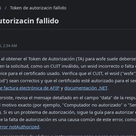
i
/
Token de autorizacin fallido
torizacin fallido
5, 2:34 AM
 al obtener el Token de Autorización (TA) para wsfe suele deberse
en la solicitud, como un CUIT inválido, un wsid incorrecto o falta 
ice para el certificado usado. Verifica que el CUIT, el wsid ("wsfe"
od") sean correctos y que el certificado esté autorizado para el serv
e factura electrónica de AFIP
 y 
documentación .NET
.
persiste, revisa el mensaje detallado en el campo "data" de la respu
el motivo exacto (por ejemplo, "Computador no autorizado" o "Serv
). Si es un problema de autorización, sigue la guía para autorizar 
error notAuthorized
.