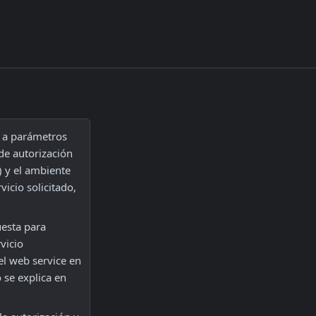
 a parámetros 
de autorización 
) y el ambiente 
icio solicitado, 
esta para 
icio 
el web service en 
ARCA, ya que la falta de autorización es una causa común de este error, como se explica en 