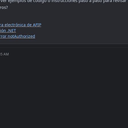
 ver ejemplos de código o instrucciones paso a paso para revisar l
ros?
ra electrónica de AFIP
ión .NET
rror notAuthorized
:35 AM