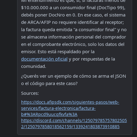
Mi entendimiento es que, sí, si facturás menos de 
$10.000.000 a un consumidor final (DocTipo 99), 
debés poner DocNro en 0. En ese caso, el sistema 
de ARCA/AFIP no requiere identificar al receptor; 
la factura queda emitida "a consumidor final" y no 
se almacena información personal del comprador 
en el comprobante electrónico, solo los datos del 
emisor. Esto está respaldado por la 
documentación oficial
 y por respuestas de la 
comunidad.
¿Querés ver un ejemplo de cómo se arma el JSON 
o el código para este caso?
Sources:
https://docs.afipsdk.com/siguientes-pasos/web-
services/factura-electronica/factura-
b#%3ARpcd9uucqfkvfa%3A
https://discord.com/channels/125079785757802505
2/1250797858018562159/1339241803873910885