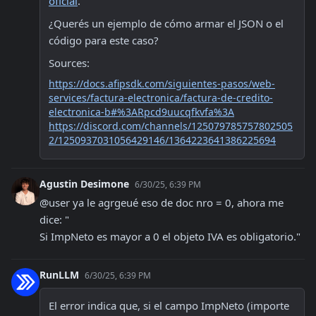
oficial
.
¿Querés un ejemplo de cómo armar el JSON o el 
código para este caso?
Sources:
https://docs.afipsdk.com/siguientes-pasos/web-
services/factura-electronica/factura-de-credito-
electronica-b#%3ARpcd9uucqfkvfa%3A
https://discord.com/channels/125079785757802505
2/1250937031056429146/1364223641386225694
Agustin Desimone
6/30/25, 6:39 PM
@user ya le agrgeué eso de doc nro = 0, ahora me 
dice: "

Si ImpNeto es mayor a 0 el objeto IVA es obligatorio."
RunLLM
6/30/25, 6:39 PM
El error indica que, si el campo ImpNeto (importe 