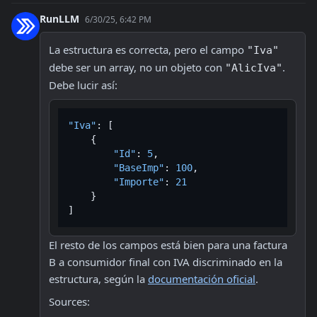
RunLLM
6/30/25, 6:42 PM
La estructura es correcta, pero el campo 
"Iva"
debe ser un array, no un objeto con 
. 
"AlicIva"
Debe lucir así:
"Iva"
:
[
{
"Id"
:
5
,
"BaseImp"
:
100
,
"Importe"
:
21
}
]
El resto de los campos está bien para una factura 
B a consumidor final con IVA discriminado en la 
estructura, según la 
documentación oficial
.
Sources: