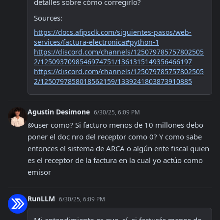
detalles sobre cómo corregirlo?
Sources:
https://docs.afipsdk.com/siguientes-pasos/web-
services/factura-electronica#python-1
https://discord.com/channels/125079785757802505
2/1250937098546974751/1361315149356466197
https://discord.com/channels/125079785757802505
2/1250797858018562159/1339241803873910885
Agustin Desimone
6/30/25, 6:09 PM
@user como? Si facturo menos de 10 millones debo 
poner el doc nro del receptor como 0? Y como sabe 
entonces el sistema de ARCA o algún ente fiscal quien 
es el receptor de la factura en la cual yo actúo como 
emisor
RunLLM
6/30/25, 6:09 PM