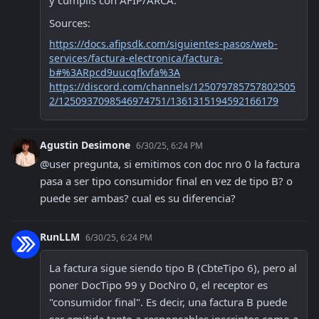
y cumplís con AFIP/ARCA.
Sources:
https://docs.afipsdk.com/siguientes-pasos/web-
services/factura-electronica/factura-
b#%3ARpcd9uucqfkvfa%3A
https://discord.com/channels/125079785757802505
2/1250937098546974751/1361315194592166179
Agustin Desimone
6/30/25, 6:24 PM
@user pregunta, si emitimos con doc nro 0 la factura 
pasa a ser tipo consumidor final en vez de tipo B? o 
puede ser ambas? cual es su diferencia?
RunLLM
6/30/25, 6:24 PM
La factura sigue siendo tipo B (CbteTipo 6), pero al 
poner DocTipo 99 y DocNro 0, el receptor es 
"consumidor final". Es decir, una factura B puede 