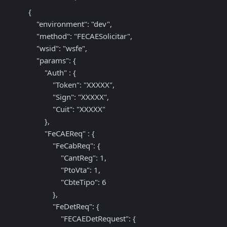
{

    "environment": "dev",

    "method": "FECAESolicitar",

    "wsid": "wsfe",

    "params": {

        "Auth" : { 

            "Token": "XXXXX",

            "Sign": "XXXXX",

            "Cuit": "XXXXX"

        },

        "FeCAEReq" : {

            "FeCabReq": {

                "CantReg": 1,

                "PtoVta": 1,

                "CbteTipo": 6

            },

            "FeDetReq": {

                "FECAEDetRequest": {
