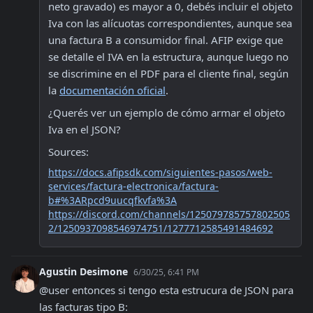
neto gravado) es mayor a 0, debés incluir el objeto 
Iva con las alícuotas correspondientes, aunque sea 
una factura B a consumidor final. AFIP exige que 
se detalle el IVA en la estructura, aunque luego no 
se discrimine en el PDF para el cliente final, según 
la 
documentación oficial
.
¿Querés ver un ejemplo de cómo armar el objeto 
Iva en el JSON?
Sources:
https://docs.afipsdk.com/siguientes-pasos/web-
services/factura-electronica/factura-
b#%3ARpcd9uucqfkvfa%3A
https://discord.com/channels/125079785757802505
2/1250937098546974751/1277712585491484692
Agustin Desimone
6/30/25, 6:41 PM
@user entonces si tengo esta estrucura de JSON para 
las facturas tipo B: