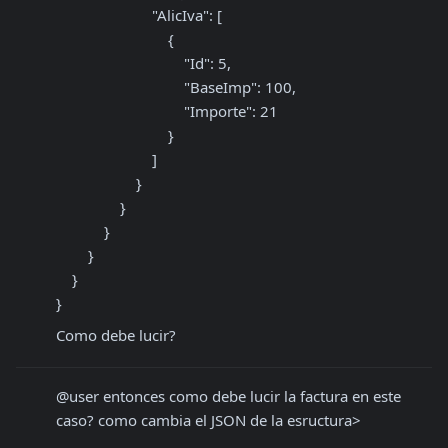
                        "AlicIva": [

                            {

                                "Id": 5,

                                "BaseImp": 100,

                                "Importe": 21

                            }

                        ]

                    }

                }

            }

        }

    }

}
Como debe lucir?
@user entonces como debe lucir la factura en este 
caso? como cambia el JSON de la esructura>