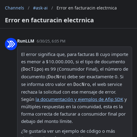
Channels
/
#ask-ai
/
Error en facturacin electrnica
Error en facturacin electrnica
RunLLM
6/30/25, 6:05 PM
El error significa que, para facturas B cuyo importe 
es menor a $10.000.000, si el tipo de documento 
(
) es 99 (Consumidor Final), el número de 
DocTipo
documento (
) debe ser exactamente 0. Si 
DocNro
se informa otro valor en 
, el web service 
DocNro
rechaza la solicitud con ese mensaje de error. 
Según 
la documentación y ejemplos de Afip SDK
 y 
múltiples respuestas en la comunidad, esta es la 
forma correcta de facturar a consumidor final por 
debajo del monto límite.
¿Te gustaría ver un ejemplo de código o más 