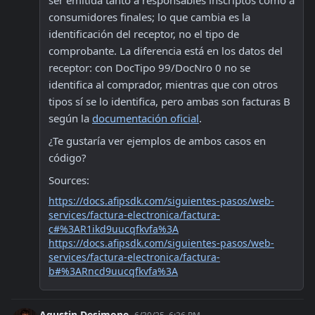
ser emitida tanto a responsables inscriptos como a 
consumidores finales; lo que cambia es la 
identificación del receptor, no el tipo de 
comprobante. La diferencia está en los datos del 
receptor: con DocTipo 99/DocNro 0 no se 
identifica al comprador, mientras que con otros 
tipos sí se lo identifica, pero ambas son facturas B 
según la 
documentación oficial
.
¿Te gustaría ver ejemplos de ambos casos en 
código?
Sources:
https://docs.afipsdk.com/siguientes-pasos/web-
services/factura-electronica/factura-
c#%3AR1ikd9uucqfkvfa%3A
https://docs.afipsdk.com/siguientes-pasos/web-
services/factura-electronica/factura-
b#%3ARncd9uucqfkvfa%3A
Agustin Desimone