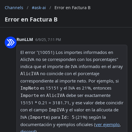
Channels
/
#ask-ai
/
Error en Factura B
Error en Factura B
RunLLM
6/9/25, 7:11 PM
El error "(10051) Los importes informados en 
AlicIVA no se corresponden con los porcentajes" 
indica que el importe de IVA informado en el array 
 no coincide con el porcentaje 
AlicIVA
correspondiente al importe neto. Por ejemplo, si 
 es 15151 y el IVA es 21%, entonces 
ImpNeto
 en 
 debe ser exactamente 
Importe
AlicIVA
15151 * 0.21 = 3181.71, y ese valor debe coincidir 
con el campo 
 y el valor en la alícuota de 
ImpIVA
IVA (
) para 
 (21%) según la 
Importe
Id: 5
documentación y ejemplos oficiales (
ver ejemplo
, 
discord
).