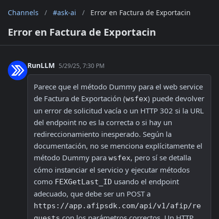
Channels
/
#ask-ai
/
Error en Factura de Exportacin
Error en Factura de Exportacin
RunLLM
5/29/25, 7:30 PM
Parece que el método Dummy para el web service 
de Factura de Exportación (
) puede devolver 
wsfex
un error de solicitud vacía o un HTTP 302 si la URL 
del endpoint no es la correcta o si hay un 
redireccionamiento inesperado. Según la 
documentación, no se menciona explícitamente el 
método Dummy para 
, pero sí se detalla 
wsfex
cómo instanciar el servicio y ejecutar métodos 
como 
 usando el endpoint 
FEXGetLast_ID
adecuado, que debe ser un POST a 
https://app.afipsdk.com/api/v1/afip/re
 con los parámetros correctos. Un HTTP 
quests