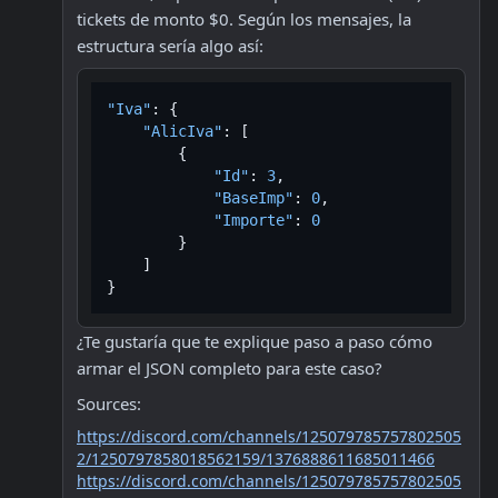
tickets de monto $0. Según los mensajes, la 
estructura sería algo así:
"Iva"
:
{
"AlicIva"
:
[
{
"Id"
:
3
,
"BaseImp"
:
0
,
"Importe"
:
0
}
]
}
¿Te gustaría que te explique paso a paso cómo 
armar el JSON completo para este caso?
Sources:
https://discord.com/channels/125079785757802505
2/1250797858018562159/1376888611685011466
https://discord.com/channels/125079785757802505