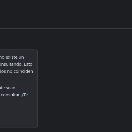
o existe un 
nsultando. Esto 
os no coinciden 
te sean 
onsultar. ¿Te 