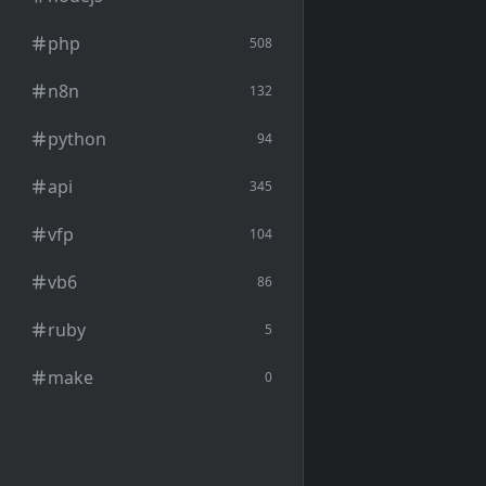
php
508
n8n
132
python
94
api
345
vfp
104
vb6
86
ruby
5
make
0