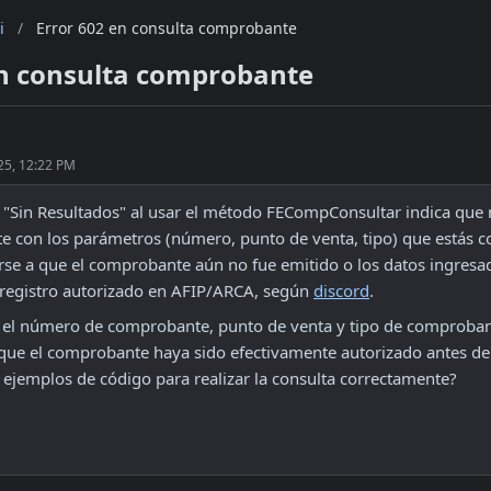
i
/
Error 602 en consulta comprobante
en consulta comprobante
25, 12:22 PM
2 "Sin Resultados" al usar el método FECompConsultar indica que n
 con los parámetros (número, punto de venta, tipo) que estás co
se a que el comprobante aún no fue emitido o los datos ingresad
registro autorizado en AFIP/ARCA, según 
discord
.
e el número de comprobante, punto de venta y tipo de comproban
 que el comprobante haya sido efectivamente autorizado antes de c
r ejemplos de código para realizar la consulta correctamente?