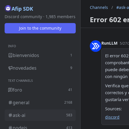
Channels
/
#ask-a
Afip SDK
Discord community · 1,985 members
Error 602 
Join to the community
RunLLM
5/27/
INFO
bienvenidos
1
El error 60
comprobante
novedades
9
puede deber
con ningún 
TEXT CHANNELS
Verifica qu
foro
41
correctos y
gustaría ve
general
2168
Sources:
ask-ai
583
discord
nodejs
413