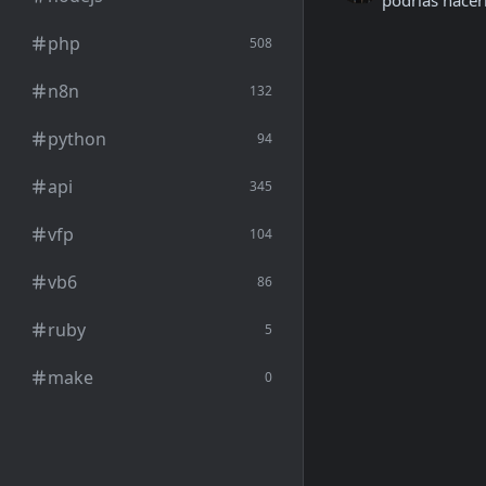
podrias hacer
php
508
n8n
132
python
94
api
345
vfp
104
vb6
86
ruby
5
make
0