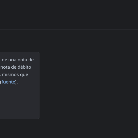
l de una nota de 
nota de débito 
os mismos que 
(
fuente
).