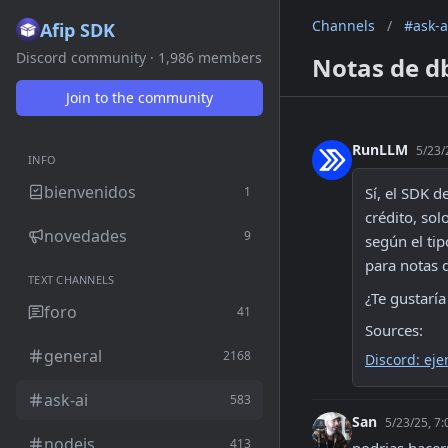
Channels
/
#ask-a
Afip SDK
Discord community · 1,986 members
Notas de db
Join to the community
RunLLM
5/23/
INFO
bienvenidos
1
Sí, el SDK d
crédito, so
novedades
9
según el tip
para notas d
TEXT CHANNELS
¿Te gustarí
foro
41
Sources:
general
2168
Discord: eje
ask-ai
583
San
5/23/25, 7
nodejs
413