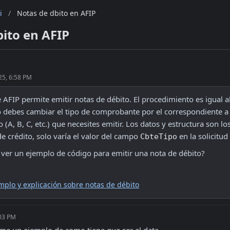
i
/
Notas de dbito en AFIP
ito en AFIP
25, 6:58 PM
e AFIP permite emitir notas de débito. El procedimiento es igual a
lo debes cambiar el tipo de comprobante por el correspondiente a 
o (A, B, C, etc.) que necesites emitir. Los datos y estructura son l
e crédito, solo varía el valor del campo 
 en la solicitud 
CbteTipo
a ver un ejemplo de código para emitir una nota de débito?
mplo y explicación sobre notas de débito
:03 PM