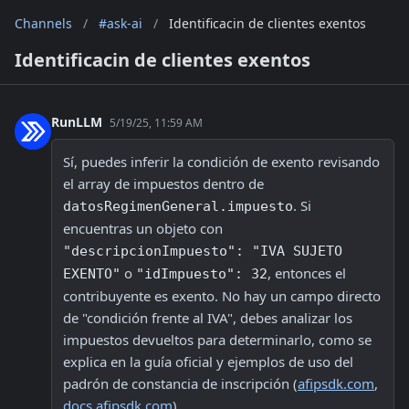
Channels
/
#ask-ai
/
Identificacin de clientes exentos
Identificacin de clientes exentos
RunLLM
5/19/25, 11:59 AM
Sí, puedes inferir la condición de exento revisando 
el array de impuestos dentro de 
. Si 
datosRegimenGeneral.impuesto
encuentras un objeto con 
"descripcionImpuesto": "IVA SUJETO 
 o 
, entonces el 
EXENTO"
"idImpuesto": 32
contribuyente es exento. No hay un campo directo 
de "condición frente al IVA", debes analizar los 
impuestos devueltos para determinarlo, como se 
explica en la guía oficial y ejemplos de uso del 
padrón de constancia de inscripción (
afipsdk.com
, 
docs.afipsdk.com
).