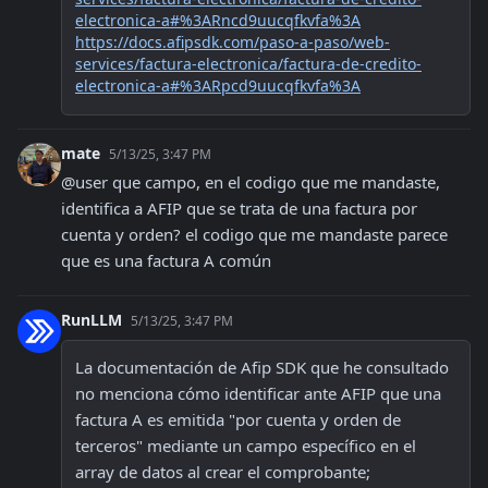
electronica-a#%3ARncd9uucqfkvfa%3A
https://docs.afipsdk.com/paso-a-paso/web-
services/factura-electronica/factura-de-credito-
electronica-a#%3ARpcd9uucqfkvfa%3A
mate
5/13/25, 3:47 PM
@user que campo, en el codigo que me mandaste, 
identifica a AFIP que se trata de una factura por 
cuenta y orden? el codigo que me mandaste parece 
que es una factura A común
RunLLM
5/13/25, 3:47 PM
La documentación de Afip SDK que he consultado 
no menciona cómo identificar ante AFIP que una 
factura A es emitida "por cuenta y orden de 
terceros" mediante un campo específico en el 
array de datos al crear el comprobante; 