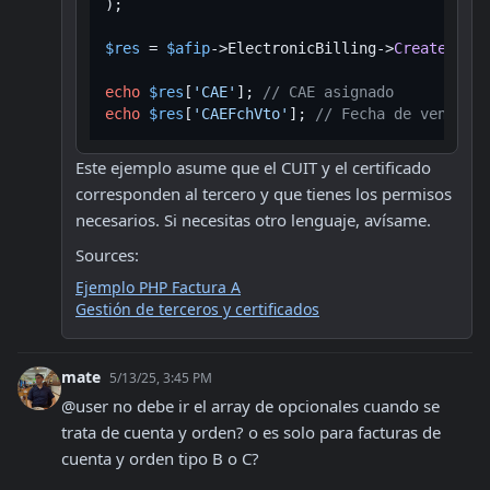
);

$res
 = 
$afip
->ElectronicBilling->
CreateVouch
echo
$res
[
'CAE'
]; 
// CAE asignado
echo
$res
[
'CAEFchVto'
]; 
// Fecha de vencimie
Este ejemplo asume que el CUIT y el certificado 
corresponden al tercero y que tienes los permisos 
necesarios. Si necesitas otro lenguaje, avísame.
Sources:
Ejemplo PHP Factura A
Gestión de terceros y certificados
mate
5/13/25, 3:45 PM
@user no debe ir el array de opcionales cuando se 
trata de cuenta y orden? o es solo para facturas de 
cuenta y orden tipo B o C?