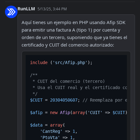
RunLLM
5/13/25, 3:44 PM
Aquí tienes un ejemplo en PHP usando Afip SDK 
para emitir una factura A (tipo 1) por cuenta y 
orden de un tercero, suponiendo que ya tienes el 
certificado y CUIT del comercio autorizado:
include
 (
'src/Afip.php'
);

/**

 * CUIT del comercio (tercero)

 * Usa el CUIT real y el certificado corresp
 */
$CUIT
 = 
20304050607
; 
// Reemplaza por el CUI
$afip
 = 
new
Afip
(
array
(
'CUIT'
 => 
$CUIT
));

$data
 = 
array
(

'CantReg'
 => 
1
,

'PtoVta'
 => 
1
,
