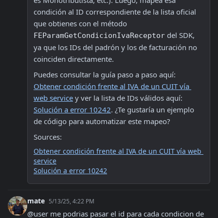
es Monotributista, etc.). Luego, mapea esa 
condición al ID correspondiente de la lista oficial 
que obtienes con el método 
 del SDK, 
FEParamGetCondicionIvaReceptor
ya que los IDs del padrón y los de facturación no 
coinciden directamente. 
Puedes consultar la guía paso a paso aquí: 
Obtener condición frente al IVA de un CUIT vía 
web service
 y ver la lista de IDs válidos aquí: 
Solución a error 10242
. ¿Te gustaría un ejemplo 
de código para automatizar este mapeo?
Sources:
Obtener condición frente al IVA de un CUIT vía web 
service
Solución a error 10242
mate
5/13/25, 4:22 PM
@user me podrias pasar el id para cada condicion de 