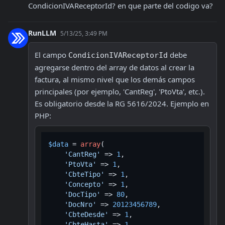
CondicionIVAReceptorId? en que parte del codigo va?
RunLLM
5/13/25, 3:49 PM
El campo 
 debe 
CondicionIVAReceptorId
agregarse dentro del array de datos al crear la 
factura, al mismo nivel que los demás campos 
principales (por ejemplo, 'CantReg', 'PtoVta', etc.). 
Es obligatorio desde la RG 5616/2024. Ejemplo en 
PHP:
$data
 = 
array
(

'CantReg'
 => 
1
,

'PtoVta'
 => 
1
,

'CbteTipo'
 => 
1
,

'Concepto'
 => 
1
,

'DocTipo'
 => 
80
,

'DocNro'
 => 
20123456789
,

'CbteDesde'
 => 
1
,

'CbteHasta'
 => 
1
,
