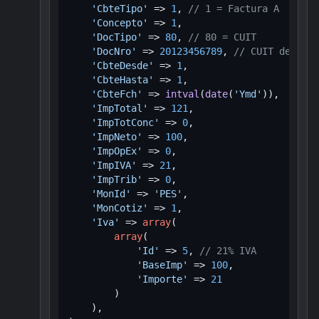
'CbteTipo'
 => 
1
, 
// 1 = Factura A
'Concepto'
 => 
1
,

'DocTipo'
 => 
80
, 
// 80 = CUIT
'DocNro'
 => 
20123456789
, 
// CUIT del cli
'CbteDesde'
 => 
1
,

'CbteHasta'
 => 
1
,

'CbteFch'
 => 
intval
(
date
(
'Ymd'
)),

'ImpTotal'
 => 
121
,

'ImpTotConc'
 => 
0
,

'ImpNeto'
 => 
100
,

'ImpOpEx'
 => 
0
,

'ImpIVA'
 => 
21
,

'ImpTrib'
 => 
0
,

'MonId'
 => 
'PES'
,

'MonCotiz'
 => 
1
,

'Iva'
 => 
array
(

array
(

'Id'
 => 
5
, 
// 21% IVA
'BaseImp'
 => 
100
,

'Importe'
 => 
21
        )

    ),
