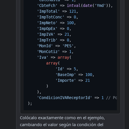
'CbteFch'
 => 
intval
(
date
(
'Ymd'
)),

'ImpTotal'
 => 
121
,

'ImpTotConc'
 => 
0
,

'ImpNeto'
 => 
100
,

'ImpOpEx'
 => 
0
,

'ImpIVA'
 => 
21
,

'ImpTrib'
 => 
0
,

'MonId'
 => 
'PES'
,

'MonCotiz'
 => 
1
,

'Iva'
 => 
array
(

array
(

'Id'
 => 
5
,

'BaseImp'
 => 
100
,

'Importe'
 => 
21
        )

    ),

'CondicionIVAReceptorId'
 => 
1
// Por eje
Colócalo exactamente como en el ejemplo, 
cambiando el valor según la condición del 