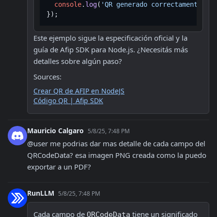
console
.
log
(
'QR generado correctamente'
);

Este ejemplo sigue la especificación oficial y la 
guía de Afip SDK para Node.js. ¿Necesitás más 
detalles sobre algún paso?
Sources:
Crear QR de AFIP en NodeJS
Código QR | Afip SDK
Mauricio Calgaro
5/8/25, 7:48 PM
@user me podrias dar mas detalle de cada campo del 
QRCodeData? esa imagen PNG creada como la puedo 
exportar a un PDF?
RunLLM
5/8/25, 7:48 PM
Cada campo de 
 tiene un significado 
QRCodeData