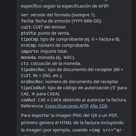
específico según la especificación de AFIP:  
: versión del formato (siempre 1).  
ver
: fecha de emisión (YYYY-MM-DD).  
fecha
: CUIT del emisor.  
cuit
: punto de venta.  
ptoVta
: tipo de comprobante (ej. 6 = Factura B).  
tipoCmp
: número de comprobante.  
nroCmp
: importe total.  
importe
: moneda (ej. 'ARS').  
moneda
: cotización de la moneda.  
ctz
: tipo de documento del receptor (80 = 
tipoDocRec
CUIT, 96 = DNI, etc.).  
: número de documento del receptor.  
nroDocRec
: tipo de código de autorización ('E' para 
tipoCodAut
CAE, 'A' para CAEA).  
: CAE o CAEA obtenido al autorizar la factura.
codAut
Referencia: 
Especificaciones AFIP
, 
Afip SDK
.
Para exportar la imagen PNG del QR a un PDF, 
primero genera el HTML de la factura incluyendo 
la imagen (por ejemplo, usando 
<img src="qr-