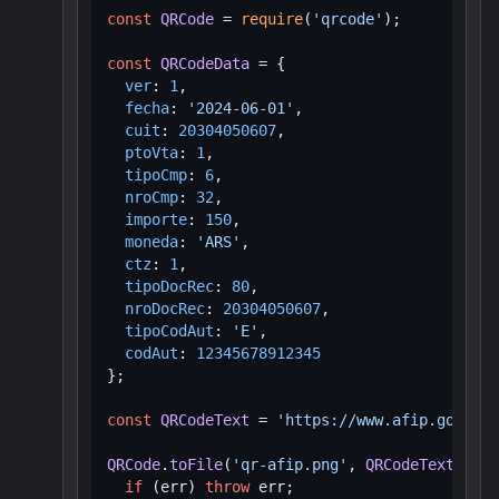
const
QRCode
 = 
require
(
'qrcode'
);

const
QRCodeData
 = {

ver
: 
1
,

fecha
: 
'2024-06-01'
,

cuit
: 
20304050607
,

ptoVta
: 
1
,

tipoCmp
: 
6
,

nroCmp
: 
32
,

importe
: 
150
,

moneda
: 
'ARS'
,

ctz
: 
1
,

tipoDocRec
: 
80
,

nroDocRec
: 
20304050607
,

tipoCodAut
: 
'E'
,

codAut
: 
12345678912345
};

const
QRCodeText
 = 
'https://www.afip.gob.ar/
QRCode
.
toFile
(
'qr-afip.png'
, 
QRCodeText
, 
fun
if
 (err) 
throw
 err;
