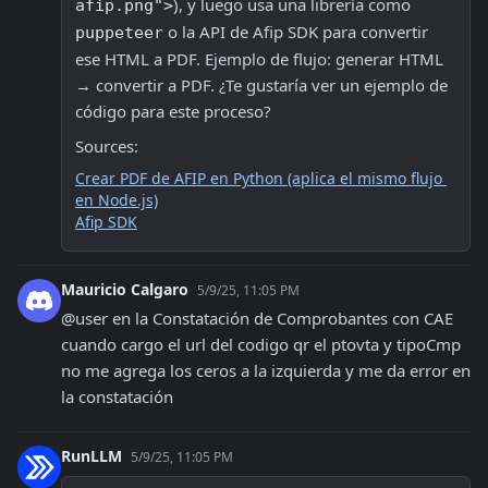
), y luego usa una librería como 
afip.png">
 o la API de Afip SDK para convertir 
puppeteer
ese HTML a PDF. Ejemplo de flujo: generar HTML 
→ convertir a PDF. ¿Te gustaría ver un ejemplo de 
código para este proceso?
Sources:
Crear PDF de AFIP en Python (aplica el mismo flujo 
en Node.js)
Afip SDK
Mauricio Calgaro
5/9/25, 11:05 PM
@user en la Constatación de Comprobantes con CAE 
cuando cargo el url del codigo qr el ptovta y tipoCmp 
no me agrega los ceros a la izquierda y me da error en 
la constatación
RunLLM
5/9/25, 11:05 PM