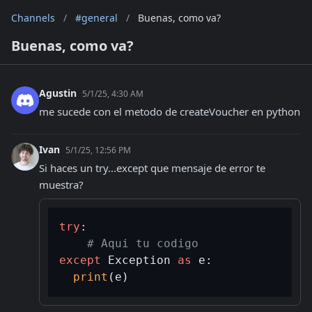
Channels
/
#general
/
Buenas, como va?
Buenas, como va?
Agustin
5/1/25, 4:30 AM
me sucede con el metodo de createVoucher en python
Ivan
5/1/25, 12:56 PM
Si haces un try...except que mensaje de error te 
muestra?
try
:

# Aqui tu codigo
except
 Exception 
as
 e:

print