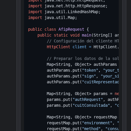
import
import
import
import
 java.util.Map;

public
class
AfipRequest
 {

public
static
void
main
(String[] args)
t
// Configuración del cliente HTTP
HttpClient
client
=
 HttpClient.newHt
// Preparar los datos de la solicitu
        Map<String, Object> authParams = 
new
        authParams.put(
"token"
, 
"your_token_
        authParams.put(
"sign"
, 
"your_sign_he
        authParams.put(
"cuitRepresentada"
, 
"
        Map<String, Object> params = 
new
Lin
        params.put(
"authRequest"
, authParams
        params.put(
"cuitConsultada"
, 
"cuit_d
        Map<String, Object> requestMap = 
new
        requestMap.put(
"environment"
, 
"dev"
)
        requestMap.put(
"method"
, 
"consultarD