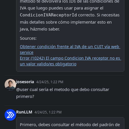
método te devolverá los IDs de las condiciones de 
IVA que luego puedes usar para asignar el 
 correcto. Si necesitas 
CondicionIVAReceptorId
más detalles sobre cómo implementar esto en 
Java, házmelo saber.
Sources:
Obtener condición frente al IVA de un CUIT vía web 
service
Error (10242) El campo Condicion IVA receptor no es 
un valor valido/es obligatorio
josesoria
4/24/25, 1:22 PM
@user cual sería el metodo que debo consultar 
primero?
RunLLM
4/24/25, 1:22 PM
Primero, debes consultar el método del padrón de 