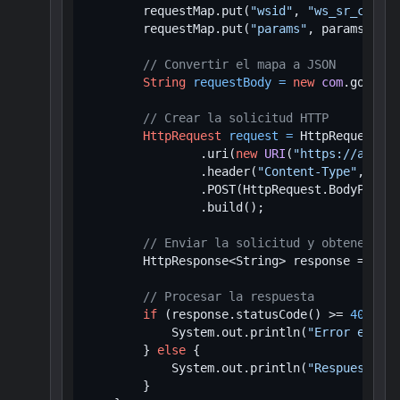
        requestMap.put(
"wsid"
, 
"ws_sr_consta
        requestMap.put(
"params"
, params);

// Convertir el mapa a JSON
String
requestBody
=
new
com
.google.
// Crear la solicitud HTTP
HttpRequest
request
=
 HttpRequest.ne
                .uri(
new
URI
(
"https://app.af
                .header(
"Content-Type"
, 
"app
                .POST(HttpRequest.BodyPublis
                .build();

// Enviar la solicitud y obtener la 
        HttpResponse<String> response = clie
// Procesar la respuesta
if
 (response.statusCode() >= 
400
) {

            System.out.println(
"Error en la 
        } 
else
 {

            System.out.println(
"Respuesta: "
        }
