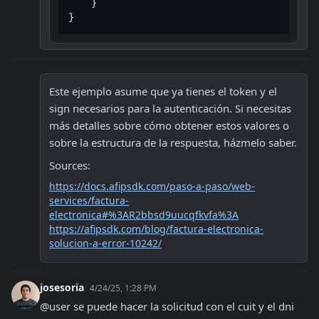
    }

Este ejemplo asume que ya tienes el token y el 
sign necesarios para la autenticación. Si necesitas 
más detalles sobre cómo obtener estos valores o 
sobre la estructura de la respuesta, házmelo saber.
Sources:
https://docs.afipsdk.com/paso-a-paso/web-
services/factura-
electronica#%3AR2bbsd9uucqfkvfa%3A
https://afipsdk.com/blog/factura-electronica-
solucion-a-error-10242/
josesoria
4/24/25, 1:28 PM
@user se puede hacer la solicitud con el cuit y el dni 