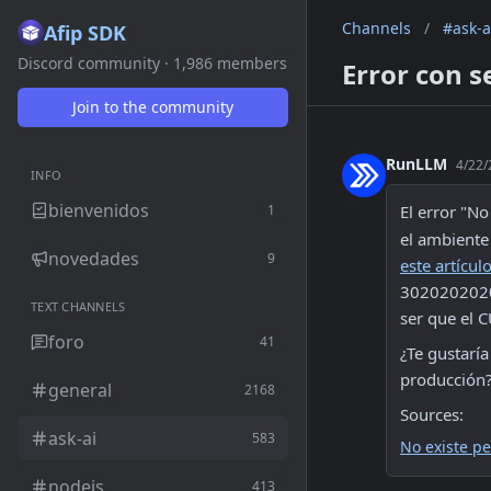
Channels
/
#ask-a
Afip SDK
Discord community · 1,986 members
Error con s
Join to the community
RunLLM
4/22/
INFO
bienvenidos
1
El error "No
novedades
9
este artícul
30202020204 
TEXT CHANNELS
ser que el C
foro
41
¿Te gustarí
producción?
general
2168
Sources:
ask-ai
583
No existe pe
nodejs
413