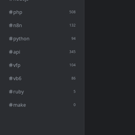
php
508
n8n
132
python
94
api
345
vfp
104
vb6
86
ruby
5
make
0