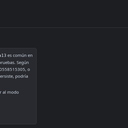
 es común en 
a13
el ambiente de desarrollo, ya que no todos los CUITs están disponibles para pruebas. Según 
30558515305, o 
rsiste, podría 
r al modo 