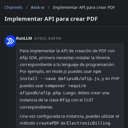
Channels
/
#ask-ai
/
Implementar API para crear PDF
Implementar API para crear PDF
RunLLM
4/19/25, 8:49 PM
Para implementar la API de creación de PDF con 
Afip SDK, primero necesitas instalar la librería 
correspondiente a tu lenguaje de programación. 
Por ejemplo, en Node.js puedes usar 
npm 
, y en PHP 
install --save @afipsdk/afip.js
puedes usar 
composer require 
. Luego, debes crear una 
afipsdk/afip.php
instancia de la clase 
 con el CUIT 
Afip
correspondiente.
Una vez configurada la instancia, puedes utilizar el 
método 
 de 
createPDF
ElectronicBilling