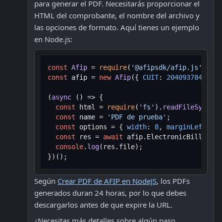
para generar el PDF. Necesitarás proporcionar el 
HTML del comprobante, el nombre del archivo y 
las opciones de formato. Aquí tienes un ejemplo 
en Node.js:
const
Afip
 = 
require
(
'@afipsdk/afip.js'
const
 afip = 
new
Afip
({ 
CUIT
: 
20409378472
 })
(
async
 () => {

const
 html = 
require
(
'fs'
).
readFileSync
(
'.
const
 name = 
'PDF de prueba'
;

const
 options = { 
width
: 
8
, 
marginLeft
: 
0.
const
 res = 
await
 afip.
ElectronicBilling
.
c
console
.
log
(res.
file
);

Según 
Crear PDF de AFIP en NodeJS
, los PDFs 
generados duran 24 horas, por lo que debes 
descargarlos antes de que expire la URL.
¿Necesitas más detalles sobre algún paso 