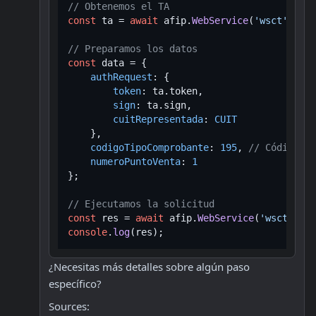
// Obtenemos el TA
const
 ta = 
await
 afip.
WebService
(
'wsct'
).
get
// Preparamos los datos
const
 data = {

authRequest
: {

token
: ta.
token
,

sign
: ta.
sign
,

cuitRepresentada
: 
CUIT
    },

codigoTipoComprobante
: 
195
, 
// Código pa
numeroPuntoVenta
: 
1
};

// Ejecutamos la solicitud
const
 res = 
await
 afip.
WebService
(
'wsct'
).
ex
console
.
log
¿Necesitas más detalles sobre algún paso 
específico?
Sources: