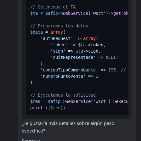
// Obtenemos el TA
$ta
 = 
$afip
->
WebService
(
'wsct'
)->
getTokenAut
// Preparamos los datos
$data
 = 
array
(

'authRequest'
 => 
array
(

'token'
 => 
$ta
->token,

'sign'
 => 
$ta
->sign,

'cuitRepresentada'
 => 
$CUIT
    ),

'codigoTipoComprobante'
 => 
195
, 
// Códig
'numeroPuntoVenta'
 => 
1
);

// Ejecutamos la solicitud
$res
 = 
$afip
->
WebService
(
'wsct'
)->
executeReq
print_r
(
$res
¿Te gustaría más detalles sobre algún paso 
específico?
Sources: