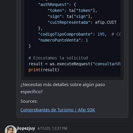
"authRequest"
: {

"token"
: ta[
"token"
],

"sign"
: ta[
"sign"
],

"cuitRepresentada"
: afip.CUIT

    },

"codigoTipoComprobante"
: 
195
,  
# Código 
"numeroPuntoVenta"
: 
1
}

# Ejecutamos la solicitud
result = ws.executeRequest(
"consultarUltimoC
print
¿Necesitas más detalles sobre algún paso 
específico?
Sources:
Comprobantes de Turismo | Afip SDK
jlopezjuy
4/15/25, 12:37 PM