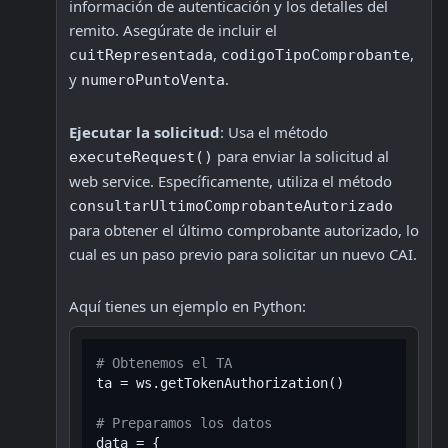
información de autenticación y los detalles del 
remito. Asegúrate de incluir el 
, 
, 
cuitRepresentada
codigoTipoComprobante
y 
.
numeroPuntoVenta
Ejecutar la solicitud
: Usa el método 
 para enviar la solicitud al 
executeRequest()
web service. Específicamente, utiliza el método 
consultarUltimoComprobanteAutorizado
para obtener el último comprobante autorizado, lo 
cual es un paso previo para solicitar un nuevo CAI.
Aquí tienes un ejemplo en Python:
# Obtenemos el TA
ta = ws.getTokenAuthorization()

# Preparamos los datos
data = {
