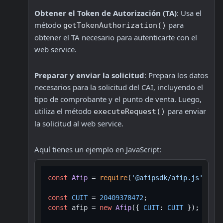
Obtener el Token de Autorización (TA)
: Usa el 
método 
 para 
getTokenAuthorization()
obtener el TA necesario para autenticarte con el 
web service.
Preparar y enviar la solicitud
: Prepara los datos 
necesarios para la solicitud del CAI, incluyendo el 
tipo de comprobante y el punto de venta. Luego, 
utiliza el método 
 para enviar 
executeRequest()
la solicitud al web service.
Aquí tienes un ejemplo en JavaScript:
const
Afip
 = 
require
(
'@afipsdk/afip.js'
);

const
CUIT
 = 
20409378472
const
 afip = 
new
Afip
({ 
CUIT
: 
CUIT
 });
