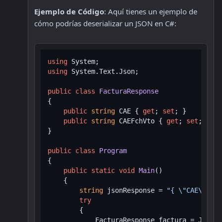
Ejemplo de Código
: Aquí tienes un ejemplo de 
cómo podrías deserializar un JSON en C#:
using
using
 System.Text.Json;

public
class
FacturaResponse
{

public
string
 CAE { 
get
; 
set
; }

public
string
 CAEFchVto { 
get
; 
set
; }

}

public
class
Program
{

public
static
void
Main
()
    {

string
 jsonResponse = 
"{ \"CAE\": \"
try
        {

            FacturaResponse factura = JsonSe