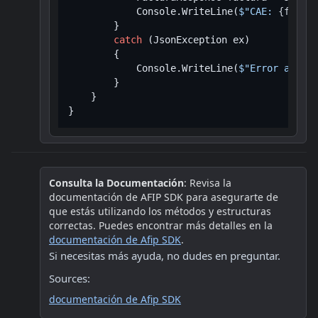
            Console.WriteLine(
$"CAE: 
{factur
        }

catch
 (JsonException ex)

        {

            Console.WriteLine(
$"Error al des
        }

    }

Consulta la Documentación
: Revisa la 
documentación de AFIP SDK para asegurarte de 
que estás utilizando los métodos y estructuras 
correctas. Puedes encontrar más detalles en la 
documentación de Afip SDK
.
Si necesitas más ayuda, no dudes en preguntar.
Sources:
documentación de Afip SDK