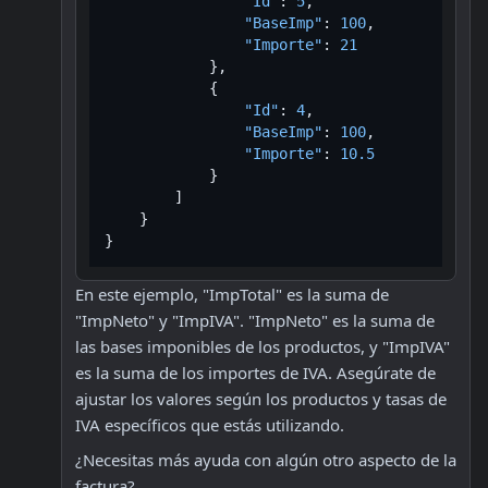
"Id"
:
5
,
"BaseImp"
:
100
,
"Importe"
:
21
}
,
{
"Id"
:
4
,
"BaseImp"
:
100
,
"Importe"
:
10.5
}
]
}
}
En este ejemplo, "ImpTotal" es la suma de 
"ImpNeto" y "ImpIVA". "ImpNeto" es la suma de 
las bases imponibles de los productos, y "ImpIVA" 
es la suma de los importes de IVA. Asegúrate de 
ajustar los valores según los productos y tasas de 
IVA específicos que estás utilizando.
¿Necesitas más ayuda con algún otro aspecto de la 
factura?