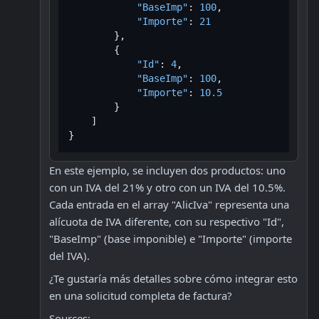
"BaseImp"
:
100
,
"Importe"
:
21
}
,
{
"Id"
:
4
,
"BaseImp"
:
100
,
"Importe"
:
10.5
}
]
}
En este ejemplo, se incluyen dos productos: uno 
con un IVA del 21% y otro con un IVA del 10.5%. 
Cada entrada en el array "AlicIva" representa una 
alícuota de IVA diferente, con su respectivo "Id", 
"BaseImp" (base imponible) e "Importe" (importe 
del IVA).
¿Te gustaría más detalles sobre cómo integrar esto 
en una solicitud completa de factura?
Sources: