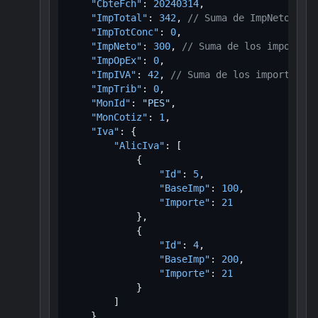
"CbteFch"
:
20240314
,
"ImpTotal"
:
342
,
// Suma de ImpNeto + Im
"ImpTotConc"
:
0
,
"ImpNeto"
:
300
,
// Suma de los importes 
"ImpOpEx"
:
0
,
"ImpIVA"
:
42
,
// Suma de los importes de
"ImpTrib"
:
0
,
"MonId"
:
"PES"
,
"MonCotiz"
:
1
,
"Iva"
:
{
"AlicIva"
:
[
{
"Id"
:
5
,
"BaseImp"
:
100
,
"Importe"
:
21
}
,
{
"Id"
:
4
,
"BaseImp"
:
200
,
"Importe"
:
21
}
]
}