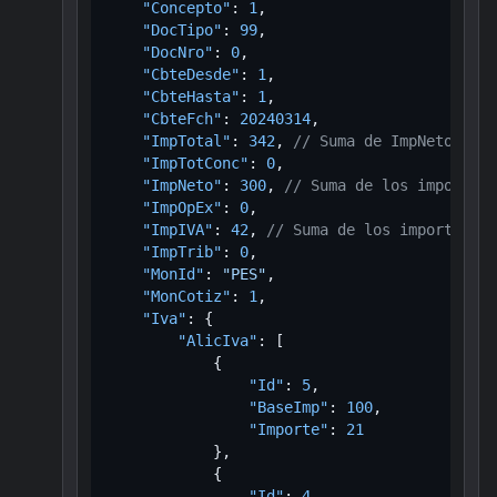
"Concepto"
:
1
,
"DocTipo"
:
99
,
"DocNro"
:
0
,
"CbteDesde"
:
1
,
"CbteHasta"
:
1
,
"CbteFch"
:
20240314
,
"ImpTotal"
:
342
,
// Suma de ImpNeto + Im
"ImpTotConc"
:
0
,
"ImpNeto"
:
300
,
// Suma de los importes 
"ImpOpEx"
:
0
,
"ImpIVA"
:
42
,
// Suma de los importes de
"ImpTrib"
:
0
,
"MonId"
:
"PES"
,
"MonCotiz"
:
1
,
"Iva"
:
{
"AlicIva"
:
[
{
"Id"
:
5
,
"BaseImp"
:
100
,
"Importe"
:
21
}
,
{
"Id"
:
4
,