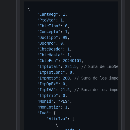
{
"CantReg"
:
1
,
"PtoVta"
:
1
,
"CbteTipo"
:
6
,
"Concepto"
:
1
,
"DocTipo"
:
99
,
"DocNro"
:
0
,
"CbteDesde"
:
1
,
"CbteHasta"
:
1
,
"CbteFch"
:
20240101
,
"ImpTotal"
:
221.5
,
// Suma de ImpNeto + 
"ImpTotConc"
:
0
,
"ImpNeto"
:
200
,
// Suma de los importes 
"ImpOpEx"
:
0
,
"ImpIVA"
:
21.5
,
// Suma de los importes 
"ImpTrib"
:
0
,
"MonId"
:
"PES"
,
"MonCotiz"
:
1
,
"Iva"
:
{
"AlicIva"
:
[
{