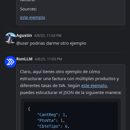
Sources:
este ejemplo
Agustin
4/8/25, 11:03 PM
@user podrias darme otro ejemplo
RunLLM
4/8/25, 11:03 PM
Claro, aquí tienes otro ejemplo de cómo 
estructurar una factura con múltiples productos y 
diferentes tasas de IVA. Según 
este ejemplo
, 
puedes estructurar el JSON de la siguiente manera:
{
"CantReg"
:
1
,
"PtoVta"
:
1
,
"CbteTipo"
:
6
,