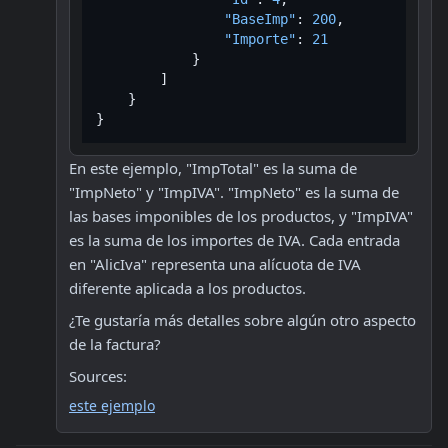
"BaseImp"
:
200
,
"Importe"
:
21
}
]
}
}
En este ejemplo, "ImpTotal" es la suma de 
"ImpNeto" y "ImpIVA". "ImpNeto" es la suma de 
las bases imponibles de los productos, y "ImpIVA" 
es la suma de los importes de IVA. Cada entrada 
en "AlicIva" representa una alícuota de IVA 
diferente aplicada a los productos.
¿Te gustaría más detalles sobre algún otro aspecto 
de la factura?
Sources:
este ejemplo